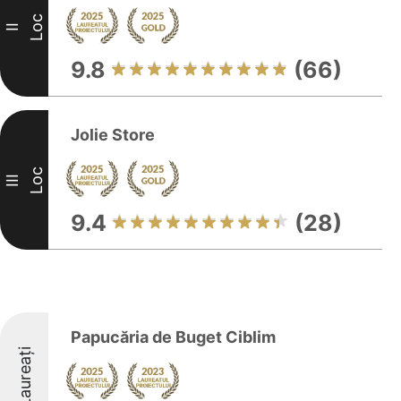
Loc
II
9.8
(66)
Jolie Store
Loc
III
9.4
(28)
Papucăria de Buget Ciblim
Laureați