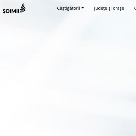
Câștigătorii
Județe și orașe