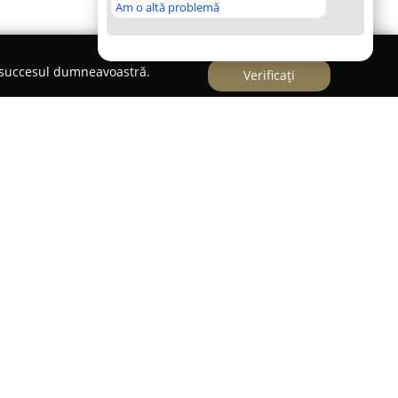
Am o altă problemă
e succesul dumneavoastră.
Verificați
Cluj-Napoca, pe Bulevardul Eroilor la numărul 20,
ca un reper al stilului și al eleganței în industria
n anul 1993, compania și-a început activitatea ca
018 a decis să își extindă prezența și în mediul
ii din partea clientelei.
olecțiile sale variate de îmbrăcăminte și
, piesele fiind concepute pentru a evidenția