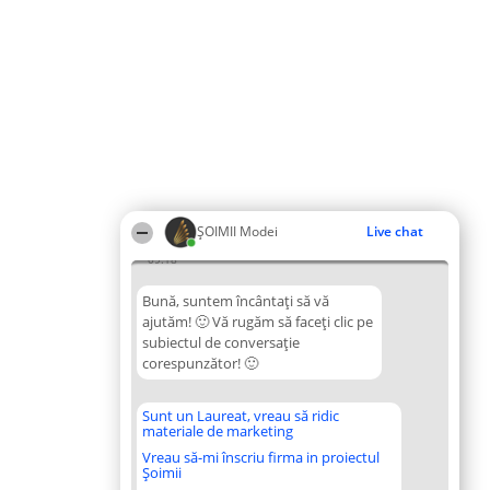
ȘOIMII Modei
Live chat
09:18
Bună, suntem încântați să vă
ajutăm! 🙂 Vă rugăm să faceți clic pe
subiectul de conversație
corespunzător! 🙂
Sunt un Laureat, vreau să ridic
materiale de marketing
Vreau să-mi înscriu firma in proiectul
Șoimii