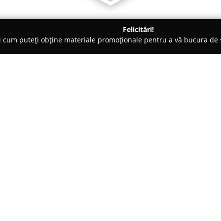
Felicitări!
ți cum puteți obține materiale promoționale pentru a vă bucura d
ăminte - Floreşti
Astrid Fashion Store
Despre companie:
Localizată în centrul orașului 
Astrid Fashion Store
s-a impus 
modei din România. Înființată î
un magazin fizic, iar din anul 2
Arată mai multe >>
online, odată cu creșterea cerer
Firma este recunoscută pentru c
încălțăminte destinate femeilor