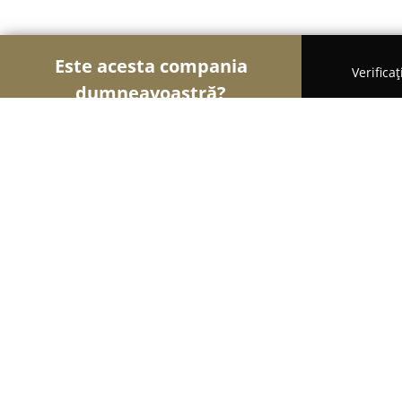
Este acesta compania
Verifica
dumneavoastră?
Șoimii Modei
Rochii De Mireasă, Croitorii, Încălț
Astrid Fashion Store
8.6
(136)
Floreşti, Eroilor, nr.20