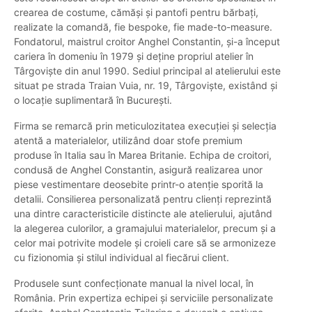
crearea de costume, cămăși și pantofi pentru bărbați,
realizate la comandă, fie bespoke, fie made-to-measure.
Fondatorul, maistrul croitor Anghel Constantin, și-a început
cariera în domeniu în 1979 și deține propriul atelier în
Târgoviște din anul 1990. Sediul principal al atelierului este
situat pe strada Traian Vuia, nr. 19, Târgoviște, existând și
o locație suplimentară în București.
Firma se remarcă prin meticulozitatea execuției și selecția
atentă a materialelor, utilizând doar stofe premium
produse în Italia sau în Marea Britanie. Echipa de croitori,
condusă de Anghel Constantin, asigură realizarea unor
piese vestimentare deosebite printr-o atenție sporită la
detalii. Consilierea personalizată pentru clienți reprezintă
una dintre caracteristicile distincte ale atelierului, ajutând
la alegerea culorilor, a gramajului materialelor, precum și a
celor mai potrivite modele și croieli care să se armonizeze
cu fizionomia și stilul individual al fiecărui client.
Produsele sunt confecționate manual la nivel local, în
România. Prin expertiza echipei și serviciile personalizate