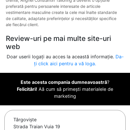
oferite, Anghel Constantin Tailoring a devenit o opțiune
preferată pentru persoanele interesate de articole
vestimentare masculine create la cele mai înalte standarde
de calitate, adaptate preferințelor și necesităților specifice
ale fiecărui client.
Review-uri pe mai multe site-uri
web
Doar userii logați au acces la această informație.
Da-
ți click aici pentru a vă loga.
Este acesta compania dumneavoastră
?
Felicitări!
Aă cum să primești materialele de
marketing
Târgovişte
Strada Traian Vuia 19