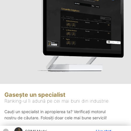
Gasește un specialist
Ranking-ul îi adună pe cei mai buni din industrie
Cauți un specialist in apropierea ta? Verificați motorul
nostru de căutare. Folosiți doar cele mai bune servicii!