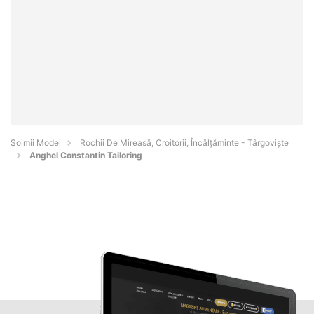
Șoimii Modei
Rochii De Mireasă, Croitorii, Încălțăminte - Târgovişte
Anghel Constantin Tailoring