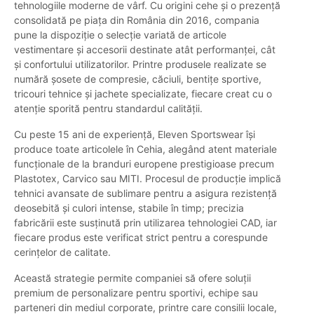
tehnologiile moderne de vârf. Cu origini cehe și o prezență
consolidată pe piața din România din 2016, compania
pune la dispoziție o selecție variată de articole
vestimentare și accesorii destinate atât performanței, cât
și confortului utilizatorilor. Printre produsele realizate se
numără șosete de compresie, căciuli, bentițe sportive,
tricouri tehnice și jachete specializate, fiecare creat cu o
atenție sporită pentru standardul calității.
Cu peste 15 ani de experiență, Eleven Sportswear își
produce toate articolele în Cehia, alegând atent materiale
funcționale de la branduri europene prestigioase precum
Plastotex, Carvico sau MITI. Procesul de producție implică
tehnici avansate de sublimare pentru a asigura rezistență
deosebită și culori intense, stabile în timp; precizia
fabricării este susținută prin utilizarea tehnologiei CAD, iar
fiecare produs este verificat strict pentru a corespunde
cerințelor de calitate.
Această strategie permite companiei să ofere soluții
premium de personalizare pentru sportivi, echipe sau
parteneri din mediul corporate, printre care consilii locale,