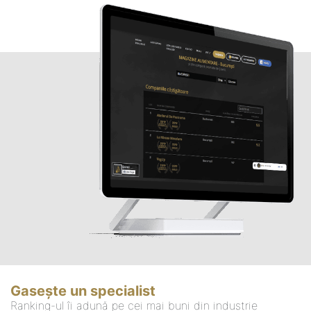
Gasește un specialist
Ranking-ul îi adună pe cei mai buni din industrie