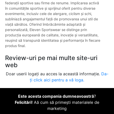
federații sportive sau firme de renume. Implicarea activă
în comunitățile sportive și sprijinul oferit pentru diverse
evenimente, inclusiv cele de alergare, ciclism și schi,
subliniază angajamentul față de promovarea unui stil de
viață sănătos. Oferind îmbrăcăminte adaptată și
personalizată, Eleven Sportswear se distinge prin
producția europeană de calitate, inovație și versatilitate,
reușind să transpună identitatea și performanța în fiecare
produs final.
Review-uri pe mai multe site-uri
web
Doar userii logați au acces la această informație.
Da-
ți click aici pentru a vă loga.
Este acesta compania dumneavoastră
?
Felicitări!
Aă cum să primești materialele de
marketing