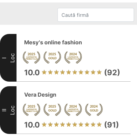
Mesy's online fashion
Loc
I
10.0
(92)
Vera Design
Loc
II
10.0
(91)