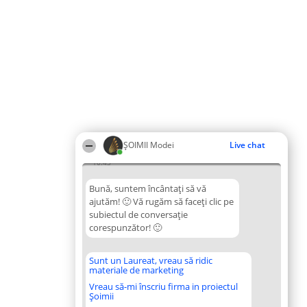
ȘOIMII Modei
Live chat
10:43
Bună, suntem încântați să vă
ajutăm! 🙂 Vă rugăm să faceți clic pe
subiectul de conversație
corespunzător! 🙂
Sunt un Laureat, vreau să ridic
materiale de marketing
Vreau să-mi înscriu firma in proiectul
Șoimii