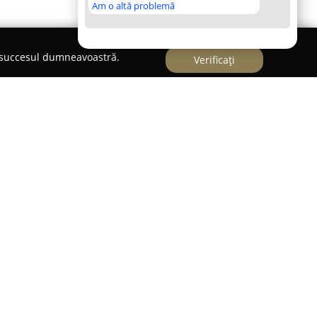
Am o altă problemă
e succesul dumneavoastră.
Verificați
e o firmă din Târgu Mureș, localizată pe
a numărul 125, ce se concentrează pe
și încălțămintei de dimensiuni mari destinate
r. Gama de produse acoperă o varietate largă,
ace, pantaloni, treninguri, tricouri și veste,
pentru care mărimile standard nu sunt potrivite.
ul modei prin atenția asupra mărimilor extinse,