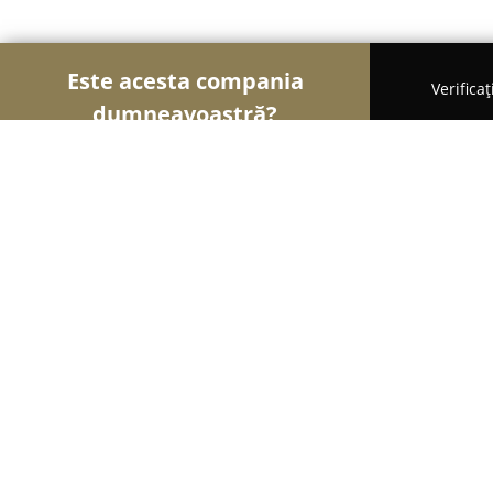
Este acesta compania
Verifica
dumneavoastră?
Șoimii Modei
Rochii De Mireasă, Croitorii, Încă
Hainexxxxl.ro
8
(22)
Târgu-Mureş, Targu-Mures