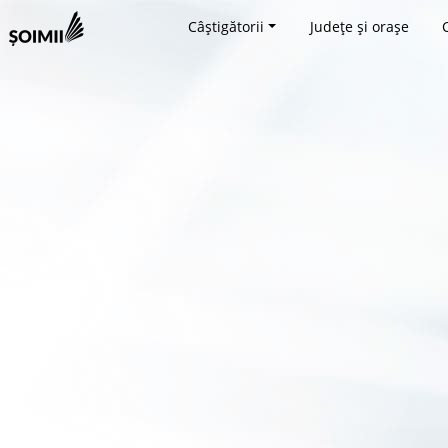
Câștigătorii
Județe și orașe