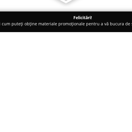
Felicitări!
ți cum puteți obține materiale promoționale pentru a vă bucura d
lțăminte - Târgu-Mureş
Hainexxxxl.ro
Despre companie:
ALAMICUTZU Haine XXXXL
est
Bulevardul 1 Decembrie 1918 l
comercializarea îmbrăcămintei 
atât bărbaților, cât și femeilo
Arată mai multe >>
incluzând cămăși, jachete, hanor
adaptate nevoilor persoanelor 
Compania se distinge în sector