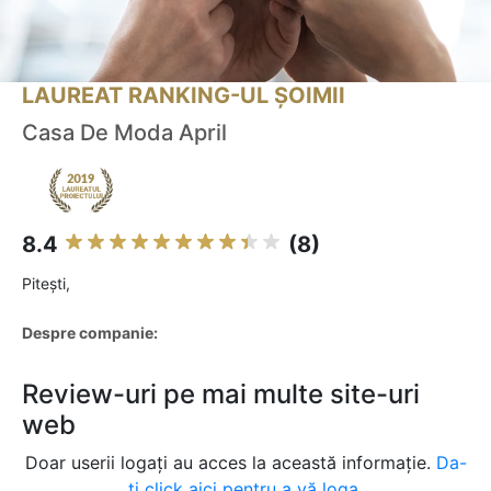
LAUREAT RANKING-UL ȘOIMII
Casa De Moda April
8.4
(8)
Piteşti,
Despre companie:
Review-uri pe mai multe site-uri
web
Doar userii logați au acces la această informație.
Da-
ți click aici pentru a vă loga.