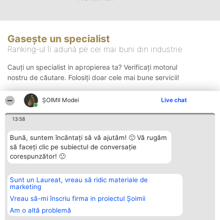
Gasește un specialist
Ranking-ul îi adună pe cei mai buni din industrie
Cauți un specialist in apropierea ta? Verificați motorul
nostru de căutare. Folosiți doar cele mai bune servicii!
ȘOIMII Modei
Live chat
Căutare
13:58
Bună, suntem încântați să vă ajutăm! 🙂 Vă rugăm
să faceți clic pe subiectul de conversație
corespunzător! 🙂
Sunt un Laureat, vreau să ridic materiale de
Organizator Ranking
Plebiscyt
Contact
marketing
BRIGHT SOLUTIONS BR SRL
Câștigătorii
Contact
Aleea Timisul De Sus 2 Bl. A30
Lista Tuturor
Vreau să-mi înscriu firma in proiectul Șoimii
Sc. A Et. 4 Ap. 13 Cod 061952
Laureaților
Am o altă problemă
București
Reguli
CUI 36737675
Statut