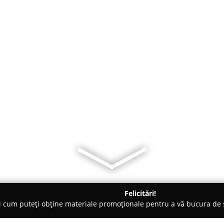
Felicitări!
ți cum puteți obține materiale promoționale pentru a vă bucura d