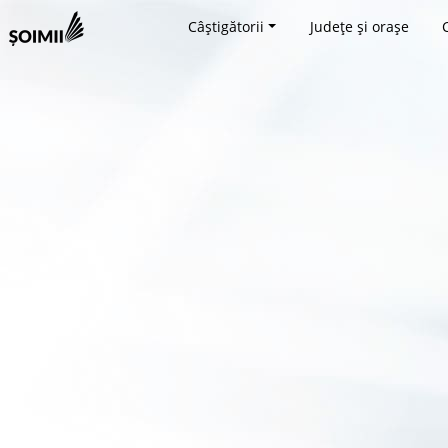
Câștigătorii
Județe și orașe