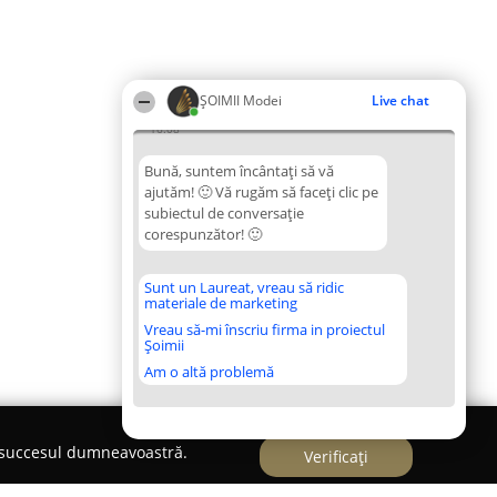
ȘOIMII Modei
Live chat
16:08
Bună, suntem încântați să vă
ajutăm! 🙂 Vă rugăm să faceți clic pe
subiectul de conversație
corespunzător! 🙂
Sunt un Laureat, vreau să ridic
materiale de marketing
Vreau să-mi înscriu firma in proiectul
Șoimii
Am o altă problemă
e succesul dumneavoastră.
Verificați