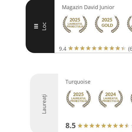
Magazin David Junior
Loc
III
9.4
(
Turquoise
Laureați
8.5