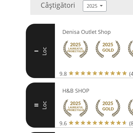
Câștigători
2025
Denisa Outlet Shop
Loc
I
9.8
(
H&B SHOP
Loc
II
9.6
(