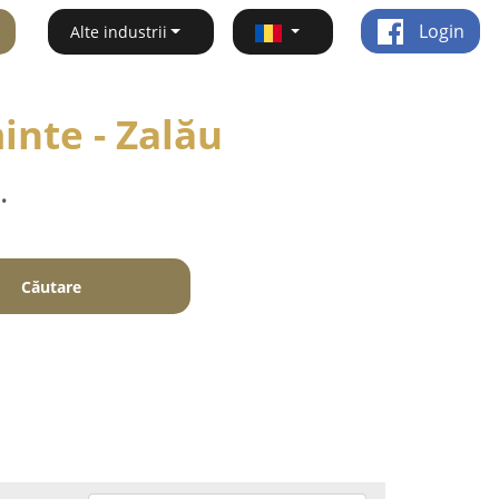
Login
Alte industrii
inte - Zalău
.
Căutare