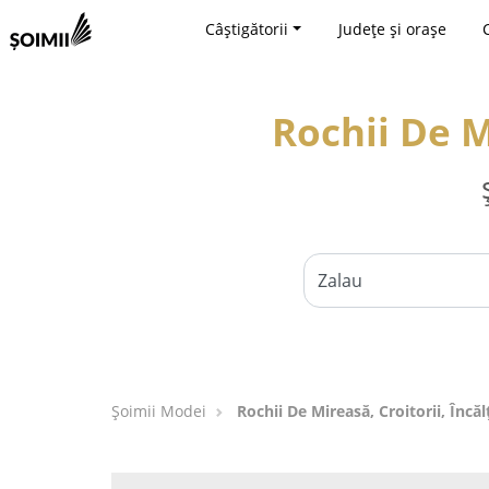
Câștigătorii
Județe și orașe
Rochii De M
Șoimii Modei
Rochii De Mireasă, Croitorii, Încă