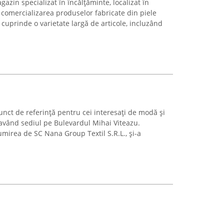
zin specializat în încălțăminte, localizat în
 comercializarea produselor fabricate din piele
 cuprinde o varietate largă de articole, incluzând
ct de referință pentru cei interesați de modă și
, având sediul pe Bulevardul Mihai Viteazu.
mirea de SC Nana Group Textil S.R.L., și-a