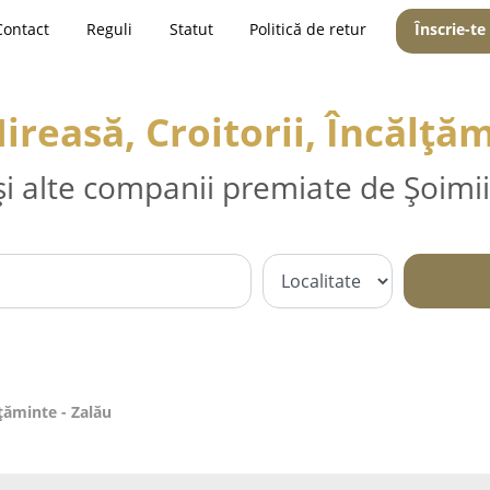
Contact
Reguli
Statut
Politică de retur
Înscrie-te
ireasă, Croitorii, Încălțăm
și alte companii premiate de Șoimii
lțăminte - Zalău