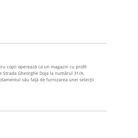
tru copii operează ca un magazin cu profil
, pe Strada Gheorghe Doja la numărul 31/A.
amentul său față de furnizarea unei selecții