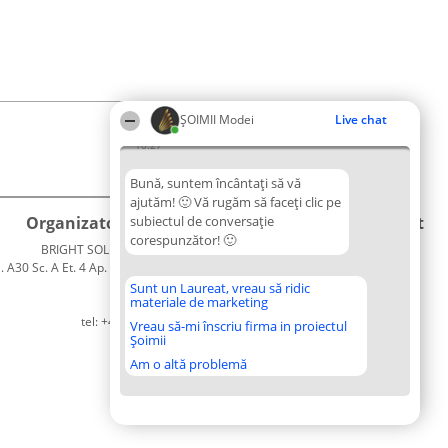
ȘOIMII Modei
Live chat
10:27
Bună, suntem încântați să vă
ajutăm! 🙂 Vă rugăm să faceți clic pe
Organizator Ranking
subiectul de conversație
Plebiscyt
Contact
corespunzător! 🙂
BRIGHT SOLUTIONS BR SRL
Câștigătorii
Contact
. A30 Sc. A Et. 4 Ap. 13 Cod 061952
Lista
București
Tuturor
Sunt un Laureat, vreau să ridic
materiale de marketing
CUI 36737675
Laureaților
tel: +40 770 990 492
Reguli
Vreau să-mi înscriu firma in proiectul
Șoimii
Statut
Politica de
Am o altă problemă
confidențialitate