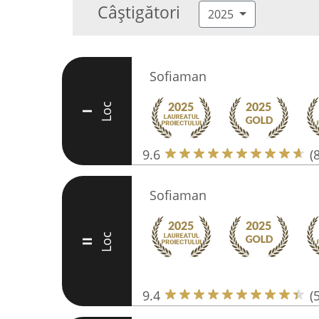
Câștigători
2025
Sofiaman
Loc
I
9.6
(
Sofiaman
Loc
II
9.4
(