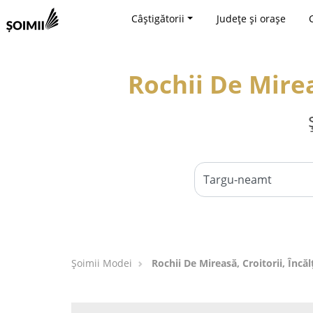
Câștigătorii
Județe și orașe
Rochii De Mirea
Șoimii Modei
Rochii De Mireasă, Croitorii, Înc