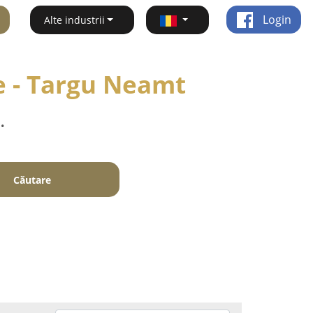
Login
Alte industrii
te - Targu Neamt
.
Căutare