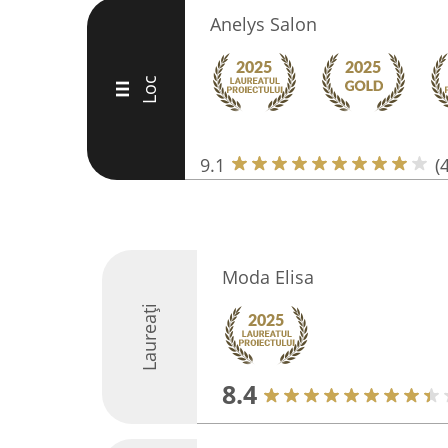
Anelys Salon
Loc
III
9.1
(
Moda Elisa
Laureați
8.4