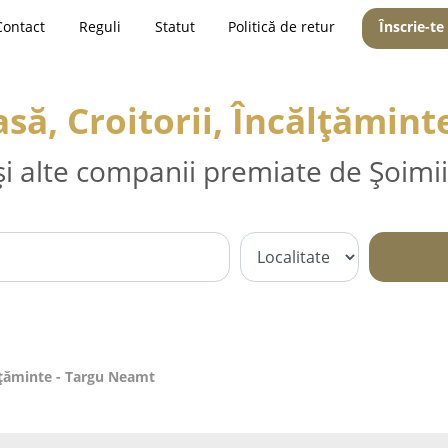
Contact
Reguli
Statut
Politică de retur
Înscrie-te
să, Croitorii, Încălțămin
și alte companii premiate de Șoimii
ălțăminte - Targu Neamt