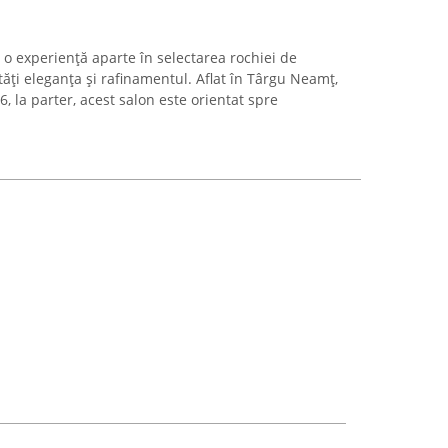
 o experiență aparte în selectarea rochiei de
tăți eleganța și rafinamentul. Aflat în Târgu Neamț,
6, la parter, acest salon este orientat spre