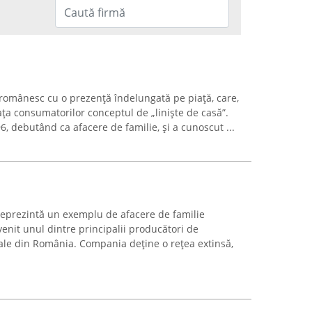
românesc cu o prezență îndelungată pe piață, care,
ața consumatorilor conceptul de „liniște de casă”.
, debutând ca afacere de familie, și a cunoscut ...
reprezintă un exemplu de afacere de familie
venit unul dintre principalii producători de
ale din România. Compania deține o rețea extinsă,