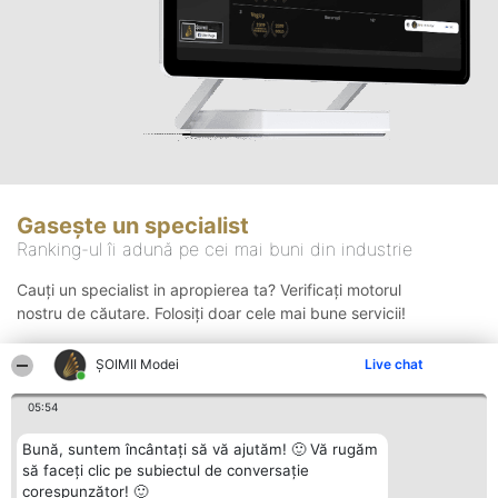
Gasește un specialist
Ranking-ul îi adună pe cei mai buni din industrie
Cauți un specialist in apropierea ta? Verificați motorul
nostru de căutare. Folosiți doar cele mai bune servicii!
ȘOIMII Modei
Live chat
Căutare
05:54
Bună, suntem încântați să vă ajutăm! 🙂 Vă rugăm
să faceți clic pe subiectul de conversație
corespunzător! 🙂