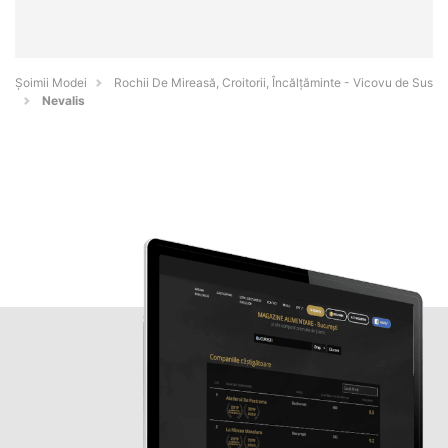
Șoimii Modei
Rochii De Mireasă, Croitorii, Încălțăminte - Vicovu de Sus
Nevalis