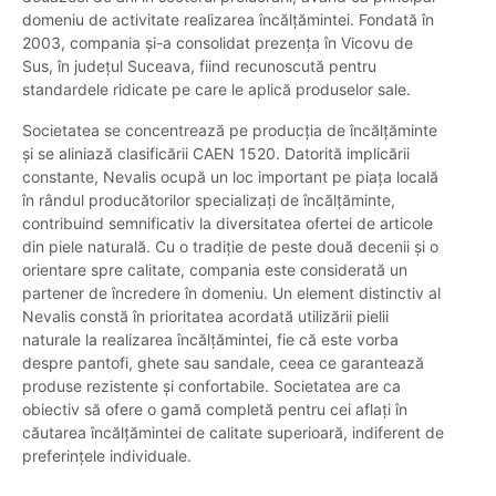
domeniu de activitate realizarea încălțămintei. Fondată în
2003, compania și-a consolidat prezența în Vicovu de
Sus, în județul Suceava, fiind recunoscută pentru
standardele ridicate pe care le aplică produselor sale.
Societatea se concentrează pe producția de încălțăminte
și se aliniază clasificării CAEN 1520. Datorită implicării
constante, Nevalis ocupă un loc important pe piața locală
în rândul producătorilor specializați de încălțăminte,
contribuind semnificativ la diversitatea ofertei de articole
din piele naturală. Cu o tradiție de peste două decenii și o
orientare spre calitate, compania este considerată un
partener de încredere în domeniu. Un element distinctiv al
Nevalis constă în prioritatea acordată utilizării pielii
naturale la realizarea încălțămintei, fie că este vorba
despre pantofi, ghete sau sandale, ceea ce garantează
produse rezistente și confortabile. Societatea are ca
obiectiv să ofere o gamă completă pentru cei aflați în
căutarea încălțămintei de calitate superioară, indiferent de
preferințele individuale.