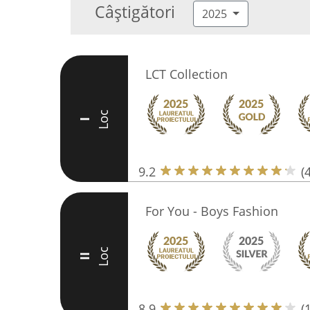
Câștigători
2025
LCT Collection
Loc
I
9.2
(
For You - Boys Fashion
Loc
II
8.9
(