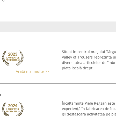
Situat în centrul orașului Târg
Valley of Trousers reprezintă
diversitatea articolelor de îm
piața locală drept ...
Arată mai multe >>
n
Încălțăminte Piele Regsan este
experiență în fabricarea de înc
își desfășoară activitatea pe p