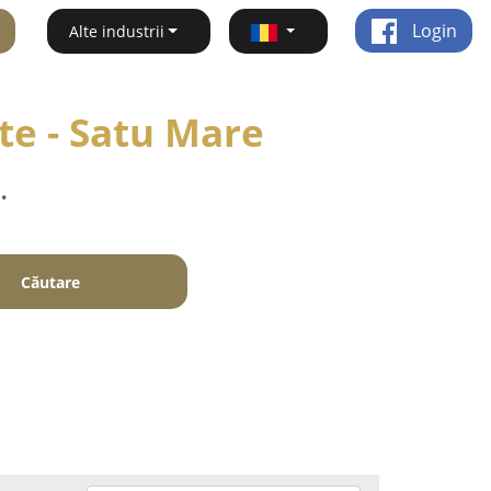
Login
Alte industrii
te - Satu Mare
.
Căutare