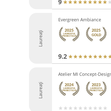
9
Evergreen Ambiance
Laureați
9.2
Atelier MI Concept-Desig
Laureați