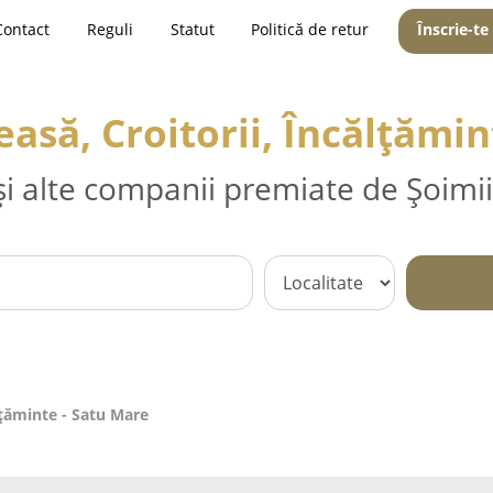
Contact
Reguli
Statut
Politică de retur
Înscrie-te
easă, Croitorii, Încălțămin
și alte companii premiate de Șoimii
lțăminte - Satu Mare