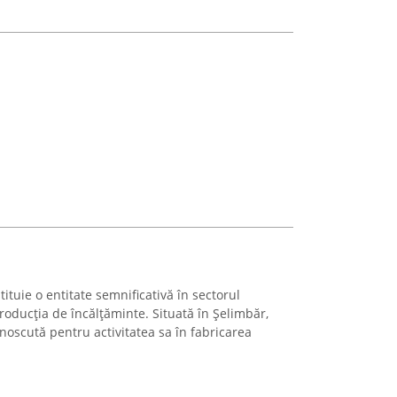
ituie o entitate semnificativă în sectorul
oducția de încălțăminte. Situată în Șelimbăr,
oscută pentru activitatea sa în fabricarea