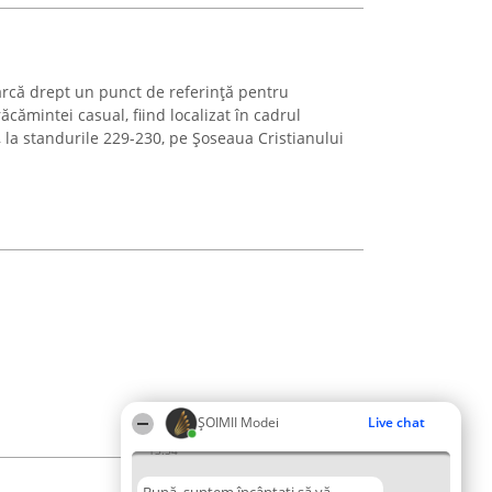
arcă drept un punct de referință pentru
ăcămintei casual, fiind localizat în cadrul
 la standurile 229-230, pe Șoseaua Cristianului
ȘOIMII Modei
Live chat
13:54