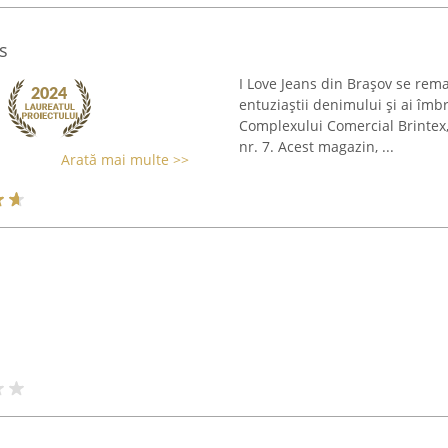
s
I Love Jeans din Brașov se rem
entuziaștii denimului și ai îmbr
Complexului Comercial Brintex,
nr. 7. Acest magazin, ...
Arată mai multe >>