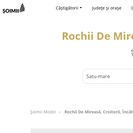
Câștigătorii
Județe și orașe
Rochii De Mir
Șoimii Modei
Rochii De Mireasă, Croitorii, Încă