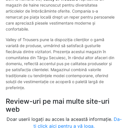
magazin de haine recunoscut pentru diversitatea
articolelor de îmbrăcăminte oferite. Compania s-a
remarcat pe piața locală drept un reper pentru persoanele
care apreciază piesele vestimentare moderne și
confortabile.
Valley of Trousers pune la dispoziția clienților o gamă
variată de produse, urmărind să satisfacă gusturile
fiecăruia dintre vizitatori. Prezența acestui magazin în
comunitatea din Târgu Secuiesc, în rândul altor afaceri din
domeniu, reflectă accentul pus pe calitatea produselor și
pe satisfacția clientelei. Magazinul combină valorile
tradiționale cu tendințele modei contemporane, oferind
soluții de vestimentație ce acoperă o paletă largă de
preferințe.
Review-uri pe mai multe site-uri
web
Doar userii logați au acces la această informație.
Da-
ți click aici pentru a vă loga.