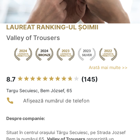
LAUREAT RANKING-UL ȘOIMII
Valley of Trousers
Arată mai multe >>
8.7
(145)
Targu Secuiesc, Bem József, 65
Afișează numărul de telefon
Despre companie:
Situat în centrul orașului Târgu Secuiesc, pe Strada Jozsef
Bem la numărul 65,
Valley of Trousers
reprezintă un