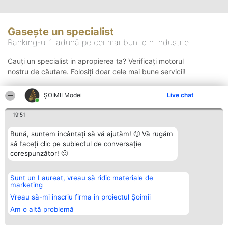
Gasește un specialist
Ranking-ul îi adună pe cei mai buni din industrie
Cauți un specialist in apropierea ta? Verificați motorul
nostru de căutare. Folosiți doar cele mai bune servicii!
ȘOIMII Modei
Live chat
Căutare
19:51
Bună, suntem încântați să vă ajutăm! 🙂 Vă rugăm
să faceți clic pe subiectul de conversație
corespunzător! 🙂
Sunt un Laureat, vreau să ridic materiale de
Organizator Ranking
Plebiscyt
Contact
marketing
BRIGHT SOLUTIONS BR SRL
Câștigătorii
Contact
Aleea Timisul De Sus 2 Bl. A30
Lista Tuturor
Vreau să-mi înscriu firma in proiectul Șoimii
Sc. A Et. 4 Ap. 13 Cod 061952
Laureaților
Am o altă problemă
București
Reguli
CUI 36737675
Statut
tel: +40 770 990 492
Politica de