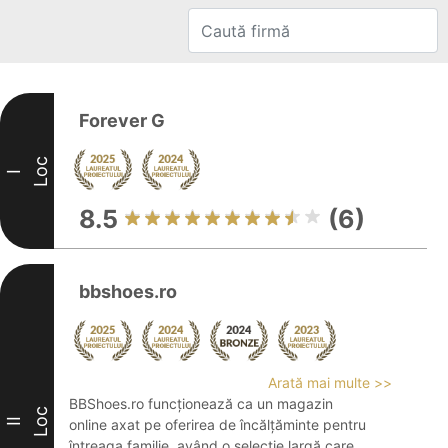
Forever G
Loc
I
8.5
(6)
bbshoes.ro
Arată mai multe >>
BBShoes.ro funcționează ca un magazin
Loc
II
online axat pe oferirea de încălțăminte pentru
întreaga familie, având o selecție largă care