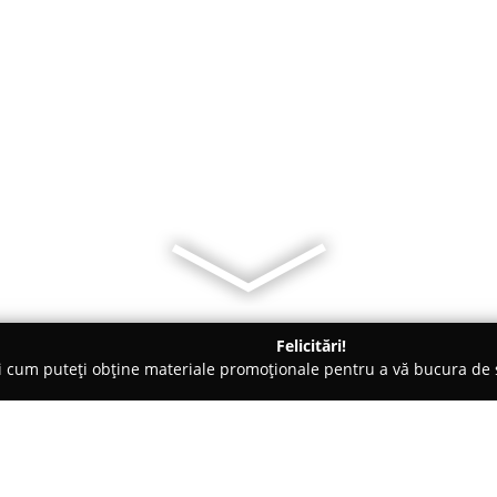
Felicitări!
ți cum puteți obține materiale promoționale pentru a vă bucura d
țăminte - Cluj-Napoca
Vivo haine hip hop, baschet, skate