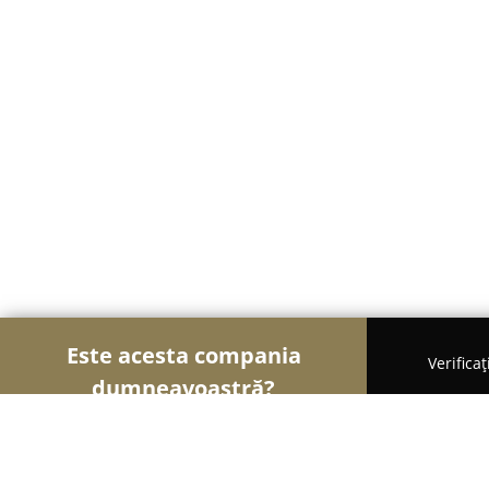
Este acesta compania
Verifica
dumneavoastră?
Șoimii Modei
Rochii De Mireasă, Croitorii, Încăl