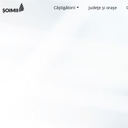
Câștigătorii
Județe și orașe