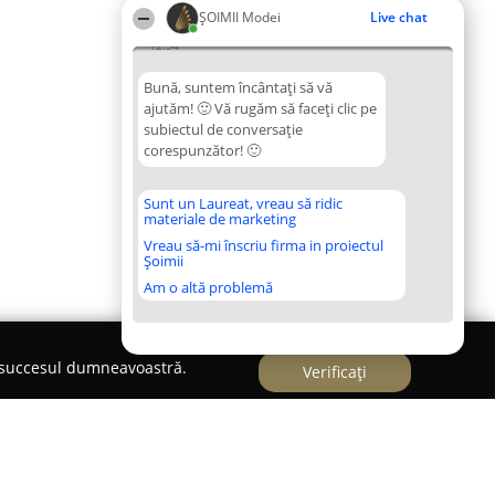
ȘOIMII Modei
Live chat
12:34
Bună, suntem încântați să vă
ajutăm! 🙂 Vă rugăm să faceți clic pe
subiectul de conversație
corespunzător! 🙂
Sunt un Laureat, vreau să ridic
materiale de marketing
Vreau să-mi înscriu firma in proiectul
Șoimii
Am o altă problemă
e succesul dumneavoastră.
Verificați