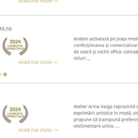
Arată mai multe >>
ni.ro
Andoni activează pe piața mod
confecționarea și comercializar
de seară și rochii office, conce
stiluri ...
Arată mai multe >>
Atelier Arina Varga reprezintă 
exprimării artistice în modă, s
propune să transpună preferinț
vestimentare unice, ...
Arată mai multe >>