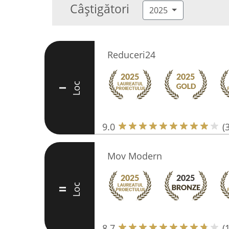
Câștigători
2025
Reduceri24
Loc
I
9.0
(
Mov Modern
Loc
II
8.7
(