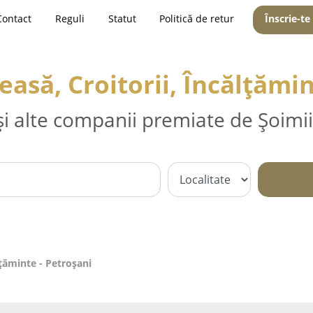
Contact
Reguli
Statut
Politică de retur
Înscrie-te
easă, Croitorii, Încălțămin
și alte companii premiate de Șoimii
lțăminte - Petroşani