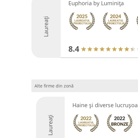
Euphoria by Luminița
Laureați
8.4
Alte firme din zonă
Haine și diverse lucrușoa
Laureați