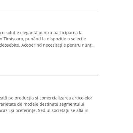
ă o soluție elegantă pentru participarea la
n Timișoara, punând la dispoziție o selecție
 deosebite. Acoperind necesitățile pentru nunți,
ată pe producția și comercializarea articolelor
varietate de modele destinate segmentului
cazii și preferințe. Sediul societății se află în