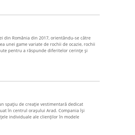
ei din România din 2017, orientându-se către
ea unei game variate de rochii de ocazie, rochii
pute pentru a răspunde diferitelor cerințe și
un spațiu de creație vestimentară dedicat
ituat în centrul orașului Arad. Compania își
ele individuale ale clienților în modele