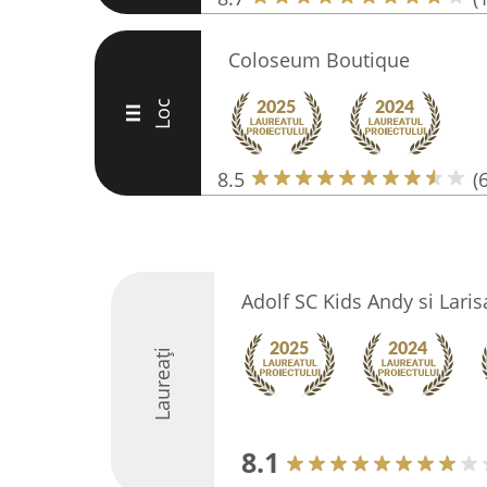
Coloseum Boutique
Loc
III
8.5
(6
Adolf SC Kids Andy si Laris
Laureați
8.1