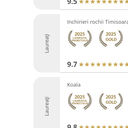
9.5
Inchirieri rochii Timisoar
Laureați
9.7
Koala
Laureați
9.8