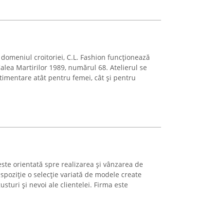
n domeniul croitoriei, C.L. Fashion funcționează
alea Martirilor 1989, numărul 68. Atelierul se
timentare atât pentru femei, cât și pentru
ste orientată spre realizarea și vânzarea de
spoziție o selecție variată de modele create
sturi și nevoi ale clientelei. Firma este