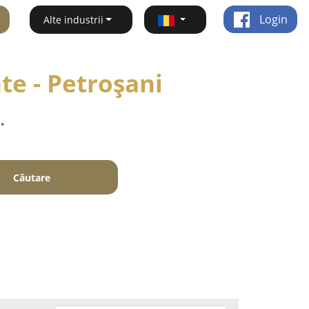
Login
Alte industrii
te - Petroşani
.
Căutare