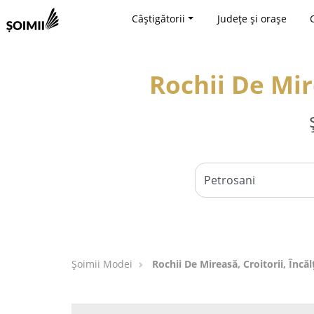
Câștigătorii
Județe și orașe
Rochii De Mir
Șoimii Modei
Rochii De Mireasă, Croitorii, Încă