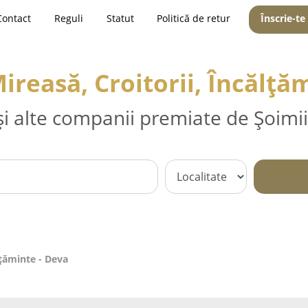
Contact
Reguli
Statut
Politică de retur
Înscrie-te
ireasă, Croitorii, Încălță
și alte companii premiate de Șoimii
lțăminte - Deva