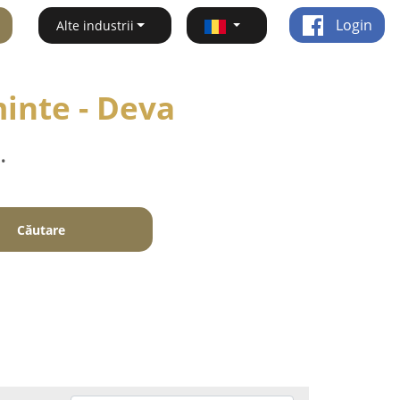
Login
Alte industrii
minte - Deva
.
Căutare