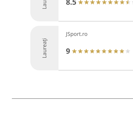
8.5
JSport.ro
Laureați
9