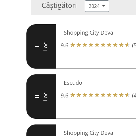
Câștigători
2024
Shopping City Deva
9.6
(
Loc
I
Escudo
9.6
(
Loc
II
Shopping City Deva