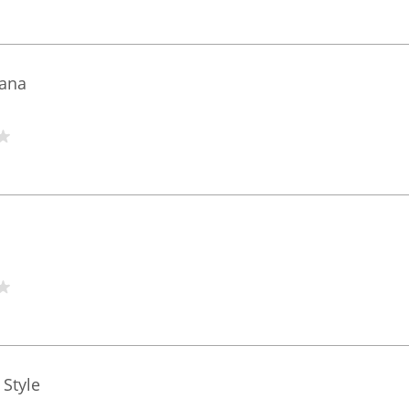
cana
 Style