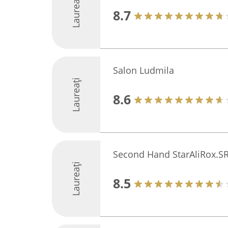
Laureați
8.7
Salon Ludmila
Laureați
8.6
Second Hand StarAliRox.S
Laureați
8.5