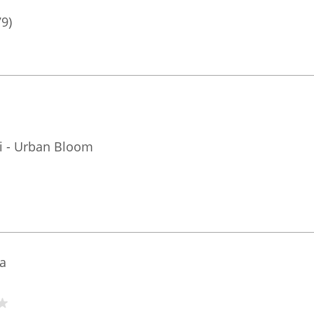
79)
i - Urban Bloom
sa