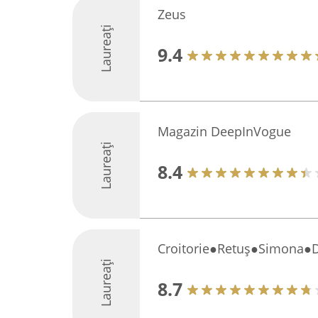
Zeus
Laureați
9.4
Magazin DeepInVogue
Laureați
8.4
Croitorie●Retuș●Simona●
Laureați
8.7