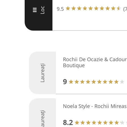
9.5
(
Loc
III
Rochii De Ocazie & Cadour
Boutique
Laureați
9
Noela Style - Rochii Mirea
Laureați
8.2