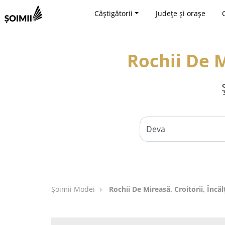
Câștigătorii
Județe și orașe
Rochii De M
Șoimii Modei
Rochii De Mireasă, Croitorii, Încă