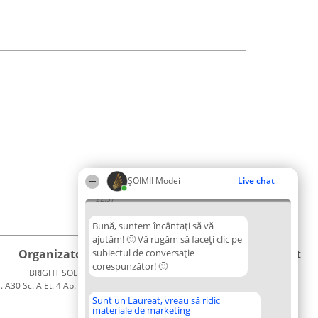
ȘOIMII Modei
Live chat
22:57
Bună, suntem încântați să vă
ajutăm! 🙂 Vă rugăm să faceți clic pe
Organizator Ranking
subiectul de conversație
Plebiscyt
Contact
corespunzător! 🙂
BRIGHT SOLUTIONS BR SRL
Câștigătorii
Contact
. A30 Sc. A Et. 4 Ap. 13 Cod 061952
Lista
București
Tuturor
Sunt un Laureat, vreau să ridic
materiale de marketing
CUI 36737675
Laureaților