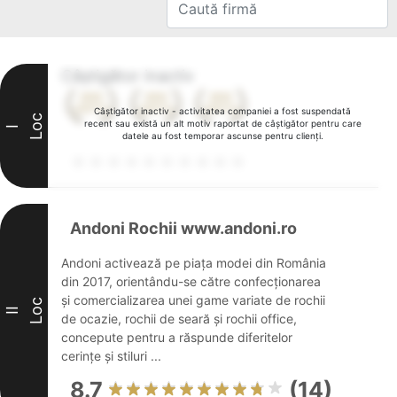
Câștigător inactiv
Câștigător inactiv - activitatea companiei a fost suspendată
Loc
recent sau există un alt motiv raportat de câștigător pentru care
I
datele au fost temporar ascunse pentru clienți.
Andoni Rochii www.andoni.ro
Andoni activează pe piața modei din România
din 2017, orientându-se către confecționarea
și comercializarea unei game variate de rochii
Loc
II
de ocazie, rochii de seară și rochii office,
concepute pentru a răspunde diferitelor
cerințe și stiluri ...
8.7
(14)