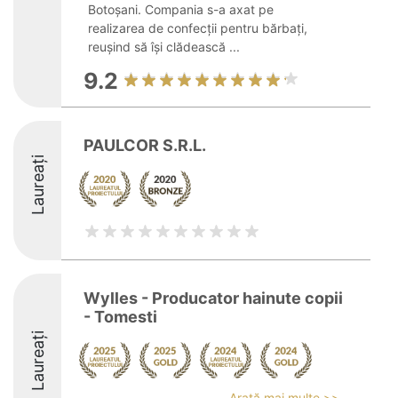
Botoșani. Compania s-a axat pe
realizarea de confecții pentru bărbați,
reușind să își clădească ...
9.2
PAULCOR S.R.L.
Laureați
Wylles - Producator hainute copii
- Tomesti
Laureați
Arată mai multe >>