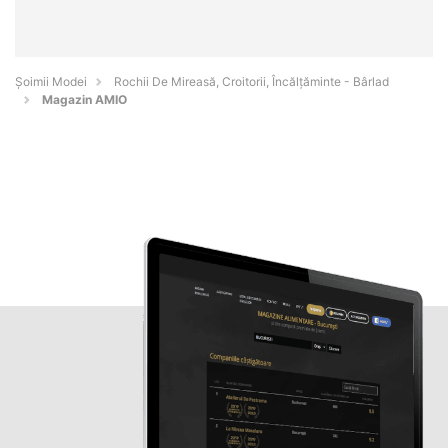
Șoimii Modei
Rochii De Mireasă, Croitorii, Încălțăminte - Bârlad
Magazin AMIO