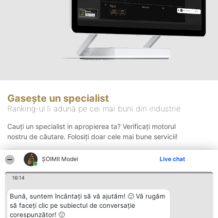
Gasește un specialist
Ranking-ul îi adună pe cei mai buni din industrie
Cauți un specialist in apropierea ta? Verificați motorul
nostru de căutare. Folosiți doar cele mai bune servicii!
ȘOIMII Modei
Live chat
Căutare
16:14
Bună, suntem încântați să vă ajutăm! 🙂 Vă rugăm
să faceți clic pe subiectul de conversație
corespunzător! 🙂