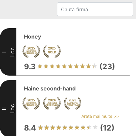
Honey
Loc
I
9.3
(23)
Haine second-hand
Loc
II
Arată mai multe >>
8.4
(12)