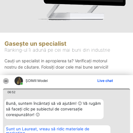
Gasește un specialist
Ranking-ul îi adună pe cei mai buni din industrie
Cauți un specialist in apropierea ta? Verificați motorul
nostru de căutare. Folosiți doar cele mai bune servicii!
ȘOIMII Modei
Live chat
Căutare
06:52
Bună, suntem încântați să vă ajutăm! 🙂 Vă rugăm
să faceți clic pe subiectul de conversație
corespunzător! 🙂
Sunt un Laureat, vreau să ridic materiale de
Organizator Ranking
Plebiscyt
Contact