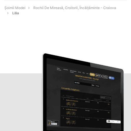
Șoimii Modei
Rochii De Mireasă, Croitorii, Încălțăminte - Craiova
Lilia