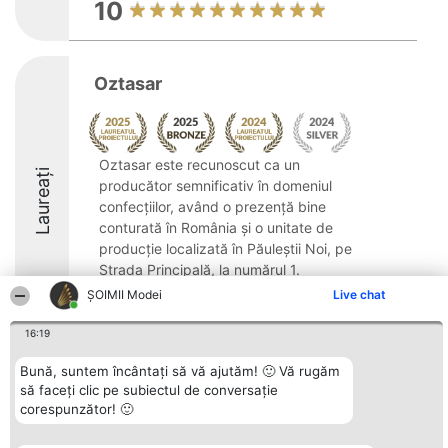
10
Oztasar
Oztasar este recunoscut ca un
Laureați
producător semnificativ în domeniul
confecțiilor, având o prezență bine
conturată în România și o unitate de
producție localizată în Păuleștii Noi, pe
Strada Principală, la numărul 1.
Întemeiată în anul 2000, compania ...
ȘOIMII Modei
Live chat
8.7
16:19
Bună, suntem încântați să vă ajutăm! 🙂 Vă rugăm
să faceți clic pe subiectul de conversație
Organizator Ranking
Plebiscyt
Contact
corespunzător! 🙂
BRIGHT SOLUTIONS BR SRL
Câștigătorii
Contact
Aleea Timisul De Sus 2 Bl. A30
Lista Tuturor
Sc. A Et. 4 Ap. 13 Cod 061952
Laureaților