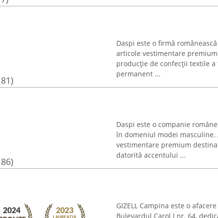
Daspi este o firmă românească 
articole vestimentare premium p
producție de confecții textile a
permanent ...
181)
Daspi este o companie românea
în domeniul modei masculine. A
vestimentare premium destinat
datorită accentului ...
186)
GIZELL Campina este o afacere 
Bulevardul Carol I nr. 64, dedi