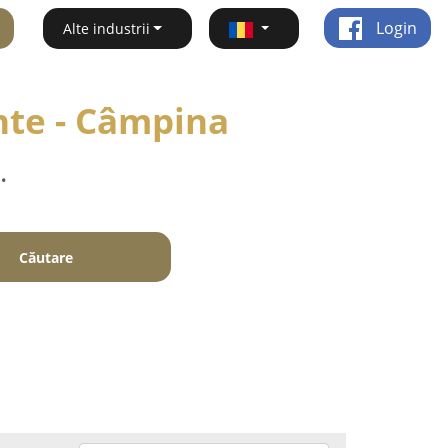
Login
Alte industrii
inte - Câmpina
.
Căutare