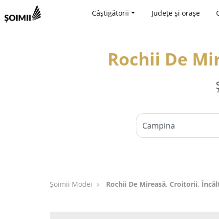
Câștigătorii
Județe și orașe
Rochii De Mir
Șoimii Modei
Rochii De Mireasă, Croitorii, Înc