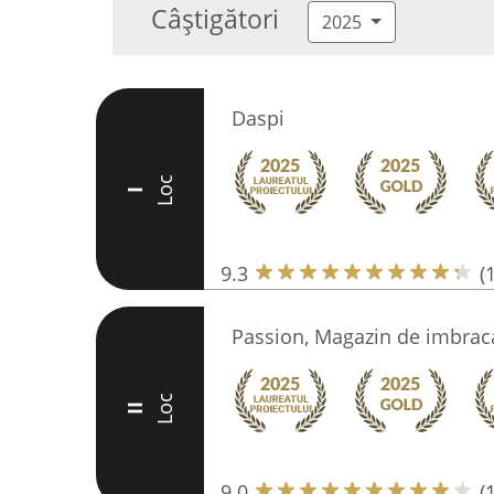
Câștigători
2025
Daspi
Loc
I
9.3
(
Passion, Magazin de imbra
Loc
II
9.0
(