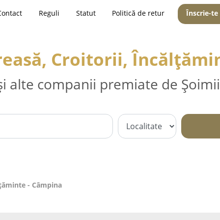
Contact
Reguli
Statut
Politică de retur
Înscrie-te
easă, Croitorii, Încălțăm
și alte companii premiate de Șoimii
ălțăminte - Câmpina