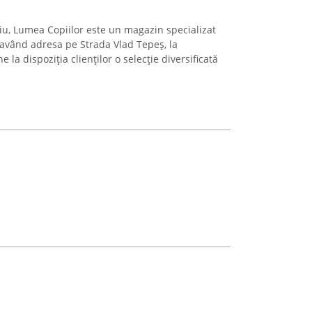
giu, Lumea Copiilor este un magazin specializat
având adresa pe Strada Vlad Tepeș, la
a dispoziția clienților o selecție diversificată