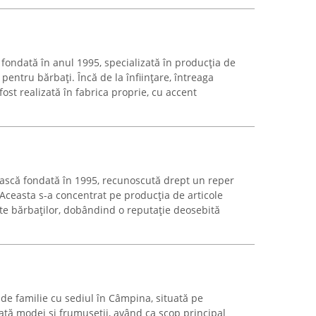
fondată în anul 1995, specializată în producția de
entru bărbați. Încă de la înființare, întreaga
 fost realizată în fabrica proprie, cu accent
scă fondată în 1995, recunoscută drept un reper
ceasta s-a concentrat pe producția de articole
e bărbaților, dobândind o reputație deosebită
de familie cu sediul în Câmpina, situată pe
cată modei și frumuseții, având ca scop principal