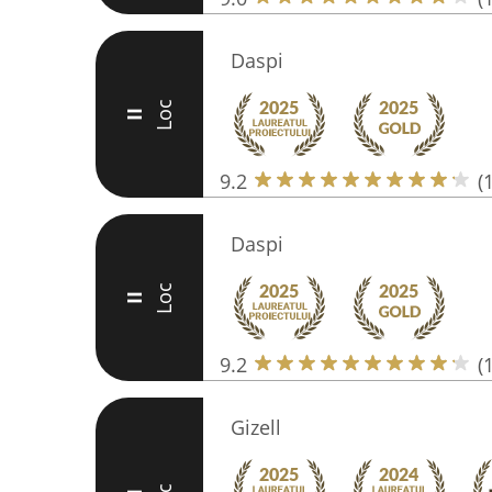
Daspi
Loc
II
9.2
(
Daspi
Loc
II
9.2
(
Gizell