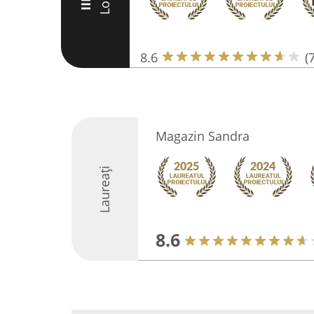
Loc
III
8.6
(
Magazin Sandra
Laureați
8.6