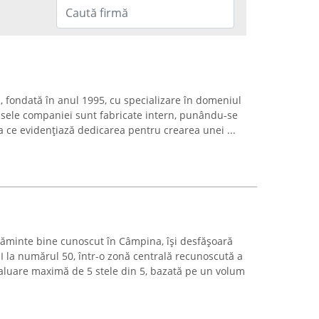
, fondată în anul 1995, cu specializare în domeniul
dusele companiei sunt fabricate intern, punându-se
ea ce evidențiază dedicarea pentru crearea unei ...
ăminte bine cunoscut în Câmpina, își desfășoară
 I la numărul 50, într-o zonă centrală recunoscută a
evaluare maximă de 5 stele din 5, bazată pe un volum