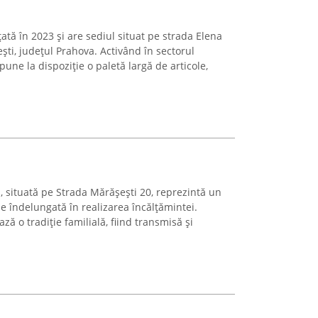
țată în 2023 și are sediul situat pe strada Elena
ști, județul Prahova. Activând în sectorul
ne la dispoziție o paletă largă de articole,
, situată pe Strada Mărășești 20, reprezintă un
e îndelungată în realizarea încălțămintei.
ză o tradiție familială, fiind transmisă și