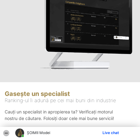
Gasește un specialist
Ranking-ul îi adună pe cei mai buni din industrie
Cauți un specialist in apropierea ta? Verificați motorul
nostru de căutare. Folosiți doar cele mai bune servicii!
ȘOIMII Modei
Live chat
Căutare