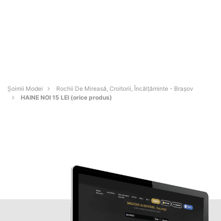
Șoimii Modei
Rochii De Mireasă, Croitorii, Încălțăminte - Braşov
HAINE NOI 15 LEI (orice produs)