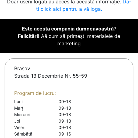
Doar userii logați au acces la această informație.
Da-
ți click aici pentru a vă loga.
Este acesta compania dumneavoastră
?
Felicitări!
Aă cum să primești materialele de
marketing
Braşov
Strada 13 Decembrie Nr. 55-59
Program de lucru:
Luni
09–18
Marți
09–18
Miercuri
09–18
Joi
09–18
Vineri
09–18
Sâmbătă
09–16