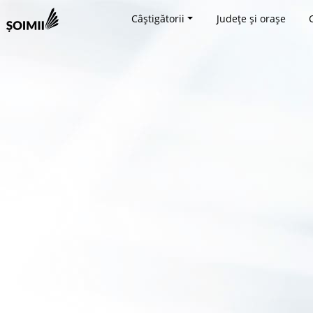
Câștigătorii
Județe și orașe