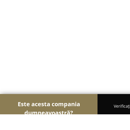
Este acesta compania
Verifica
dumneavoastră?
Șoimii Modei
Rochii De Mireasă, Croitorii, Încălț