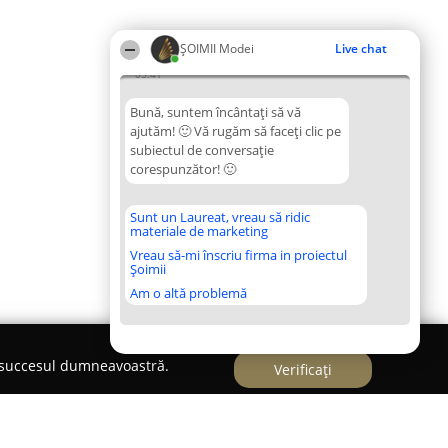
ȘOIMII Modei
Live chat
05:41
Bună, suntem încântați să vă
ajutăm! 🙂 Vă rugăm să faceți clic pe
subiectul de conversație
corespunzător! 🙂
Sunt un Laureat, vreau să ridic
materiale de marketing
Vreau să-mi înscriu firma in proiectul
Șoimii
Am o altă problemă
e succesul dumneavoastră.
Verificați