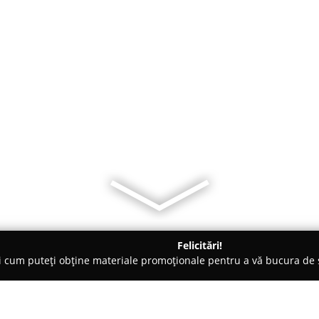
Felicitări!
ți cum puteți obține materiale promoționale pentru a vă bucura d
ăminte - Alba Iulia
Divia Rochii de Mireasa