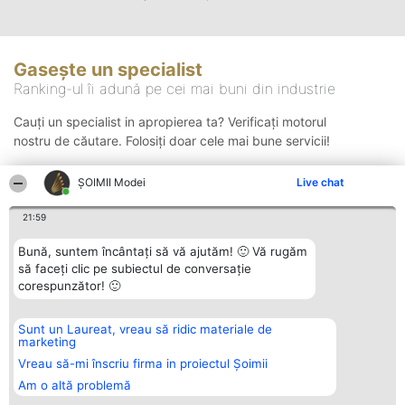
Gasește un specialist
Ranking-ul îi adună pe cei mai buni din industrie
Cauți un specialist in apropierea ta? Verificați motorul
nostru de căutare. Folosiți doar cele mai bune servicii!
ȘOIMII Modei
Live chat
Căutare
21:59
Bună, suntem încântați să vă ajutăm! 🙂 Vă rugăm
să faceți clic pe subiectul de conversație
corespunzător! 🙂
Sunt un Laureat, vreau să ridic materiale de
Organizator Ranking
Plebiscyt
Contact
marketing
BRIGHT SOLUTIONS BR SRL
Câștigătorii
Contact
Aleea Timisul De Sus 2 Bl. A30
Lista Tuturor
Vreau să-mi înscriu firma in proiectul Șoimii
Sc. A Et. 4 Ap. 13 Cod 061952
Laureaților
Am o altă problemă
București
Reguli
CUI 36737675
Statut