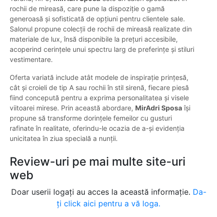
rochii de mireasă, care pune la dispoziție o gamă
generoasă și sofisticată de opțiuni pentru clientele sale.
Salonul propune colecții de rochii de mireasă realizate din
materiale de lux, însă disponibile la prețuri accesibile,
acoperind cerințele unui spectru larg de preferințe și stiluri
vestimentare.
Oferta variată include atât modele de inspirație prințesă,
cât și croieli de tip A sau rochii în stil sirenă, fiecare piesă
fiind concepută pentru a exprima personalitatea și visele
viitoarei mirese. Prin această abordare,
MirAdri Sposa
își
propune să transforme dorințele femeilor cu gusturi
rafinate în realitate, oferindu-le ocazia de a-și evidenția
unicitatea în ziua specială a nunții.
Review-uri pe mai multe site-uri
web
Doar userii logați au acces la această informație.
Da-
ți click aici pentru a vă loga.