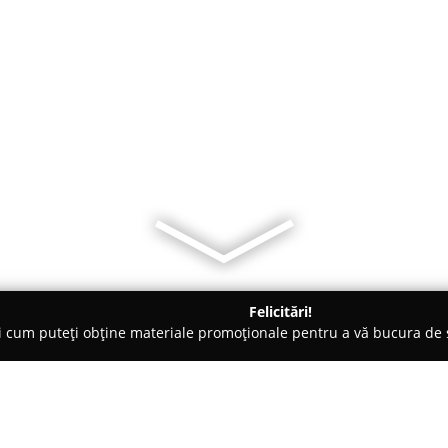
Felicitări!
ți cum puteți obține materiale promoționale pentru a vă bucura d
țăminte - Suceava
Telecrom