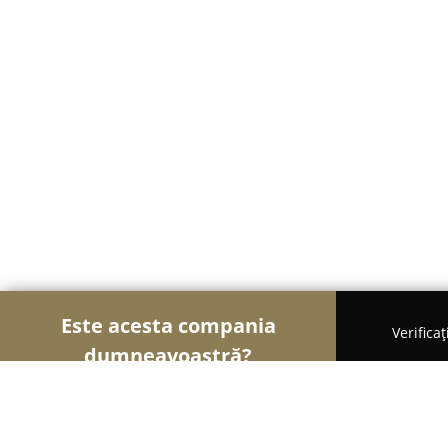
Este acesta compania
Verifica
dumneavoastră?
Șoimii Modei
Rochii De Mireasă, Croitorii, Încăl