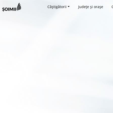
Câștigătorii
Județe și orașe