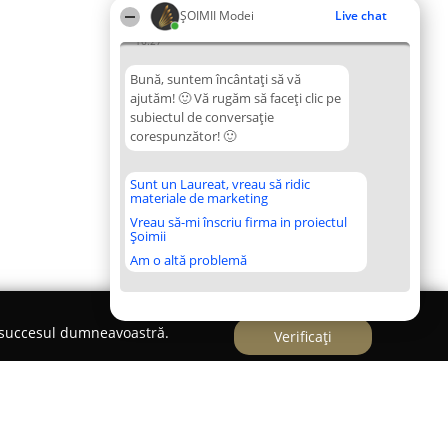
ȘOIMII Modei
Live chat
16:27
Bună, suntem încântați să vă
ajutăm! 🙂 Vă rugăm să faceți clic pe
subiectul de conversație
corespunzător! 🙂
Sunt un Laureat, vreau să ridic
materiale de marketing
Vreau să-mi înscriu firma in proiectul
Șoimii
Am o altă problemă
e succesul dumneavoastră.
Verificați