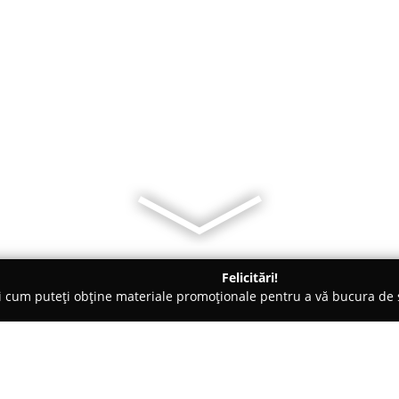
Felicitări!
ți cum puteți obține materiale promoționale pentru a vă bucura d
țăminte - Tomeşti
Pak Tailor's Garage