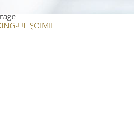
arage
ING-UL ȘOIMII