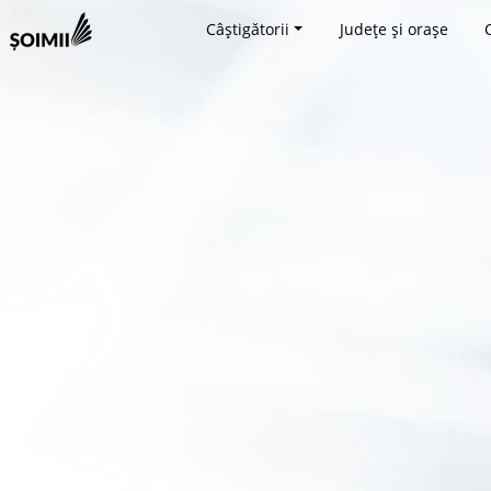
Câștigătorii
Județe și orașe