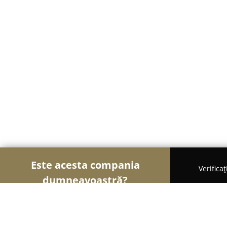
Este acesta compania
Verifica
dumneavoastră?
Șoimii Modei
Rochii De Mireasă, Croitorii, Încăl