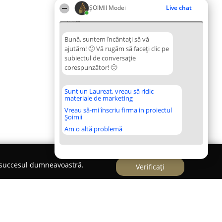
ȘOIMII Modei
Live chat
03:04
Bună, suntem încântați să vă
ajutăm! 🙂 Vă rugăm să faceți clic pe
subiectul de conversație
corespunzător! 🙂
Sunt un Laureat, vreau să ridic
materiale de marketing
Vreau să-mi înscriu firma in proiectul
Șoimii
Am o altă problemă
e succesul dumneavoastră.
Verificați