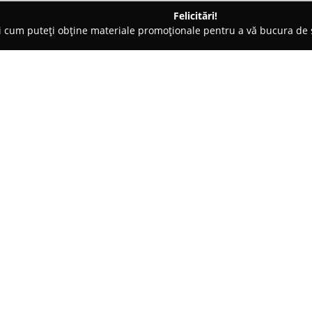
Felicitări!
ți cum puteți obține materiale promoționale pentru a vă bucura d
țăminte - Oradea
CASIANFASHION-luxury shopping
Despre companie:
Localizată în Oradea, pe Calea 
de elită în domeniul modei, axa
accesoriilor provenite de la d
piața din România prin selecți
Arată mai multe >>
precum Dsquared2, Philipp Plei
astfel accentul pus pe calitate ș
Un element distinctiv pentru Ca
"mobile boutique". Acest conc
valoarea de 2.000 de euro direct