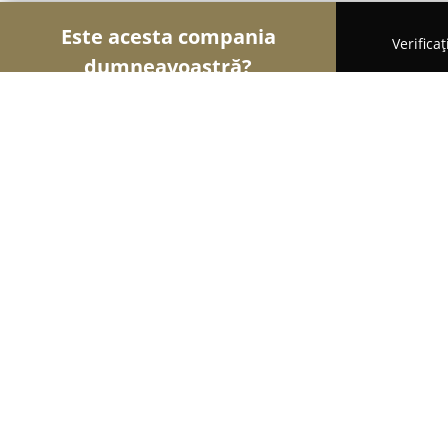
Este acesta compania
Verifica
dumneavoastră?
Șoimii Modei
Rochii De Mireasă, Croitorii, Încăl
CASIANFASHION-luxury shopping
8.8
(11)
Oradea, Calea Republicii 31
Afișează numărul de telefon