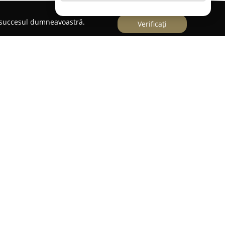
e succesul dumneavoastră.
Verificați
Republicii 31,
Casianfashion
reprezintă o locație
tă pe comercializarea hainelor, încălțămintei și
esigneri de prestigiu. Compania se remarcă pe
a de produse autentice, oferite sub nume sonore
n, Dolce & Gabbana și Burberry, evidențiind
i originalitate.
sianfashion îl constituie serviciul inovator de
ept presupune livrarea comenzilor care depășesc
 la adresa clientului, indiferent de locația