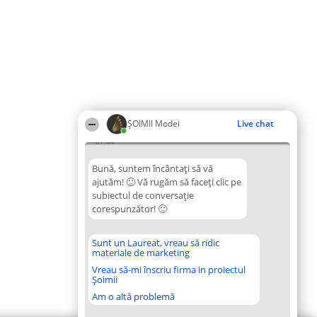
ȘOIMII Modei
Live chat
07:44
Bună, suntem încântați să vă
ajutăm! 🙂 Vă rugăm să faceți clic pe
subiectul de conversație
corespunzător! 🙂
Sunt un Laureat, vreau să ridic
materiale de marketing
Vreau să-mi înscriu firma in proiectul
Șoimii
Am o altă problemă