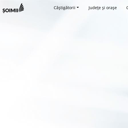
Câștigătorii
Județe și orașe