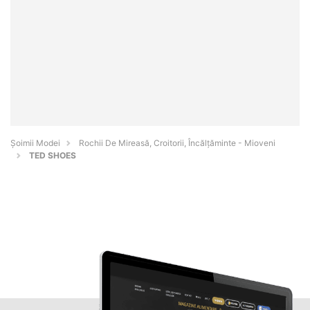
Șoimii Modei
Rochii De Mireasă, Croitorii, Încălțăminte - Mioveni
TED SHOES