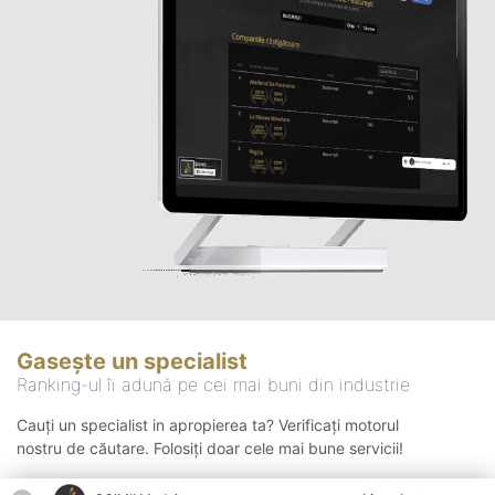
Gasește un specialist
Ranking-ul îi adună pe cei mai buni din industrie
Cauți un specialist in apropierea ta? Verificați motorul
nostru de căutare. Folosiți doar cele mai bune servicii!