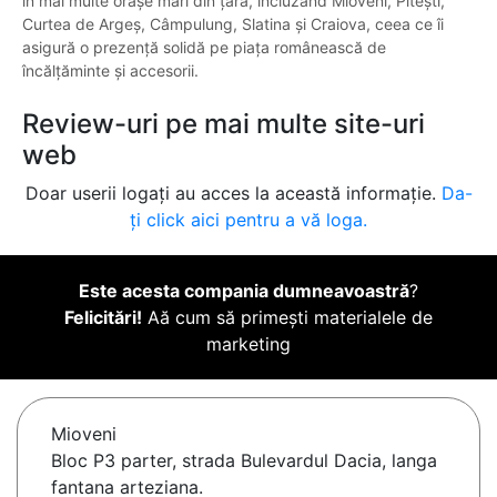
în mai multe orașe mari din țară, incluzând Mioveni, Pitești,
Curtea de Argeș, Câmpulung, Slatina și Craiova, ceea ce îi
asigură o prezență solidă pe piața românească de
încălțăminte și accesorii.
Review-uri pe mai multe site-uri
web
Doar userii logați au acces la această informație.
Da-
ți click aici pentru a vă loga.
Este acesta compania dumneavoastră
?
Felicitări!
Aă cum să primești materialele de
marketing
Mioveni
Bloc P3 parter, strada Bulevardul Dacia, langa
fantana arteziana.