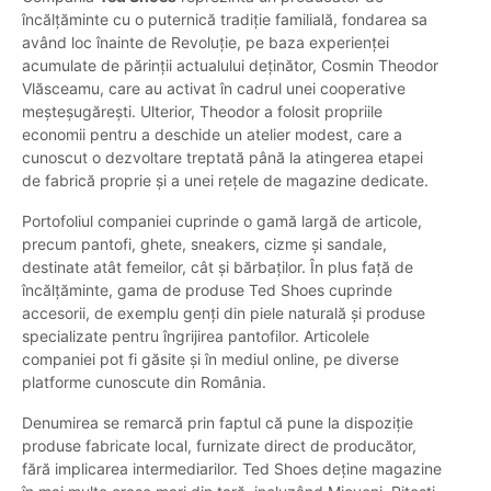
încălțăminte cu o puternică tradiție familială, fondarea sa
având loc înainte de Revoluție, pe baza experienței
acumulate de părinții actualului deținător, Cosmin Theodor
Vlăsceamu, care au activat în cadrul unei cooperative
meșteșugărești. Ulterior, Theodor a folosit propriile
economii pentru a deschide un atelier modest, care a
cunoscut o dezvoltare treptată până la atingerea etapei
de fabrică proprie și a unei rețele de magazine dedicate.
Portofoliul companiei cuprinde o gamă largă de articole,
precum pantofi, ghete, sneakers, cizme și sandale,
destinate atât femeilor, cât și bărbaților. În plus față de
încălțăminte, gama de produse Ted Shoes cuprinde
accesorii, de exemplu genți din piele naturală și produse
specializate pentru îngrijirea pantofilor. Articolele
companiei pot fi găsite și în mediul online, pe diverse
platforme cunoscute din România.
Denumirea se remarcă prin faptul că pune la dispoziție
produse fabricate local, furnizate direct de producător,
fără implicarea intermediarilor. Ted Shoes deține magazine