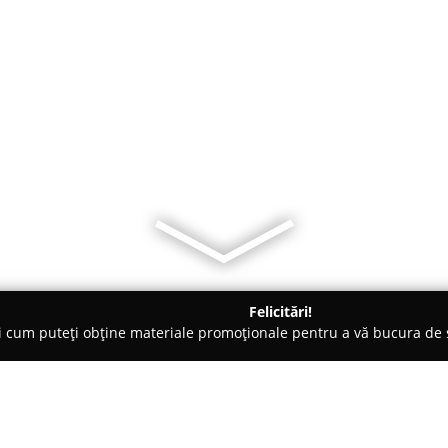
Felicitări!
ți cum puteți obține materiale promoționale pentru a vă bucura d
țăminte - Focşani
Speidel Romania