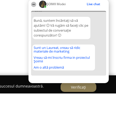
ȘOIMII Modei
Live chat
20:53
Bună, suntem încântați să vă
ajutăm! 🙂 Vă rugăm să faceți clic pe
subiectul de conversație
corespunzător! 🙂
Sunt un Laureat, vreau să ridic
materiale de marketing
Vreau să-mi înscriu firma in proiectul
Șoimii
Am o altă problemă
e succesul dumneavoastră.
Verificați