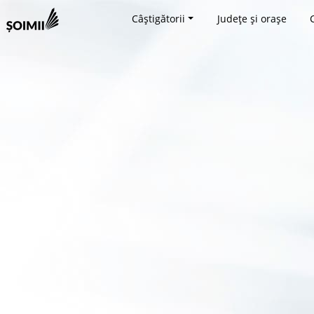
Câștigătorii
Județe și orașe