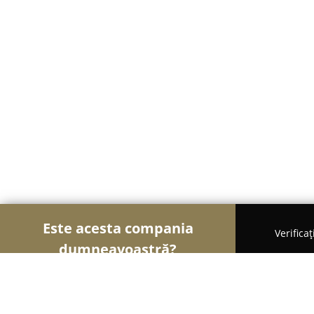
Este acesta compania
Verifica
dumneavoastră?
Șoimii Modei
Rochii De Mireasă, Croitorii, Încăl