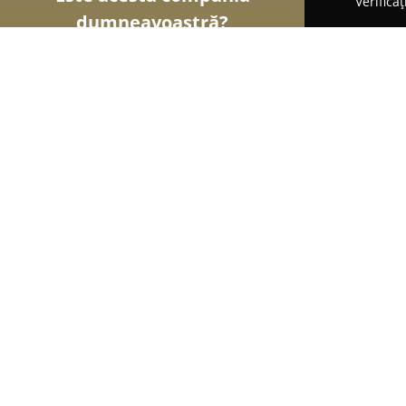
Verifica
dumneavoastră?
Șoimii Modei
Rochii De Mireasă, Croitorii, Încăl
SBT Fashion
9.3
(38)
Bucureşti, Baratiei 33
Afișează numărul de telefon