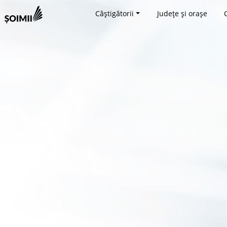
Câștigătorii
Județe și orașe