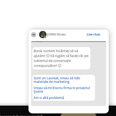
ȘOIMII Modei
Live chat
18:59
Bună, suntem încântați să vă
ajutăm! 🙂 Vă rugăm să faceți clic pe
subiectul de conversație
corespunzător! 🙂
Sunt un Laureat, vreau să ridic
materiale de marketing
Vreau să-mi înscriu firma in proiectul
Șoimii
Am o altă problemă