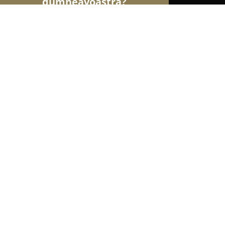
dumneavoastră?
Șoimii Modei
Rochii De Mireasă, Croitorii, Încăl
Romanian Folk Art Fashion
9.9
(88)
Bucureşti, vitan-barzesti 7d-7e
Afișează numărul de telefon