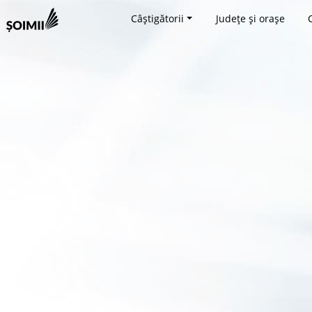
Câștigătorii
Județe și orașe