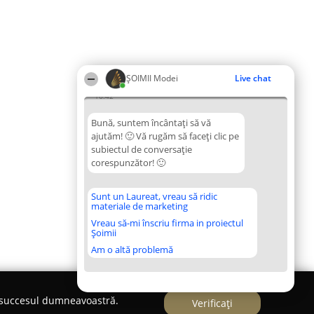
ȘOIMII Modei
Live chat
16:42
Bună, suntem încântați să vă
ajutăm! 🙂 Vă rugăm să faceți clic pe
subiectul de conversație
corespunzător! 🙂
Sunt un Laureat, vreau să ridic
materiale de marketing
Vreau să-mi înscriu firma in proiectul
Șoimii
Am o altă problemă
e succesul dumneavoastră.
Verificați