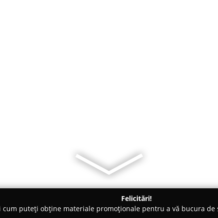
Felicitări!
ți cum puteți obține materiale promoționale pentru a vă bucura d