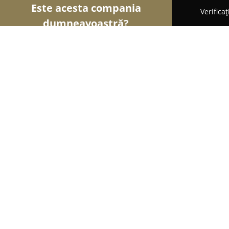
Este acesta compania
Verifica
dumneavoastră?
Șoimii Modei
Rochii De Mireasă, Croitorii, Încăl
Rogue8
9.6
(53)
Bucureşti, Putul lui Zamfir 45-47
Afișează numărul de telefon