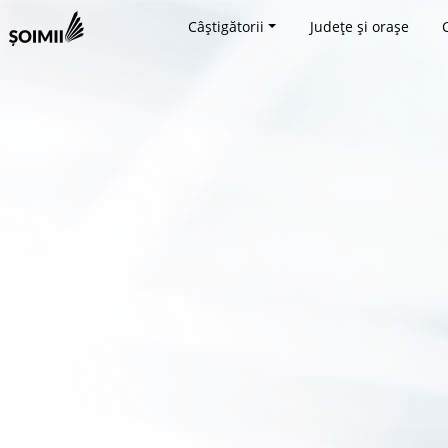
Câștigătorii
Județe și orașe