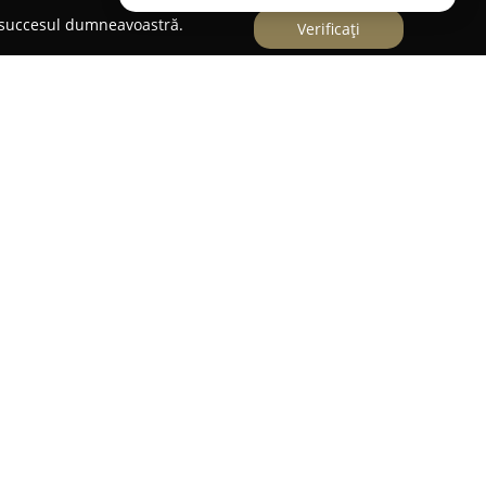
e succesul dumneavoastră.
Verificați
la adresa Putul lui Zamfir 45-47,
Rogue8
și-a
 abordare aparte a modei feminine. Compania
icole vestimentare și accesorii de înaltă calitate,
a de sine și să sublinieze individualitatea
rinde produse etice, selectate cu atenție de la
, fiecare piesă reflectând o eleganță relaxată, dar
ales pentru a ilustra o armonizare între
ia creativă, aducând purtătoarelor sentimentul
ntermediul colecțiilor disponibile online, compania