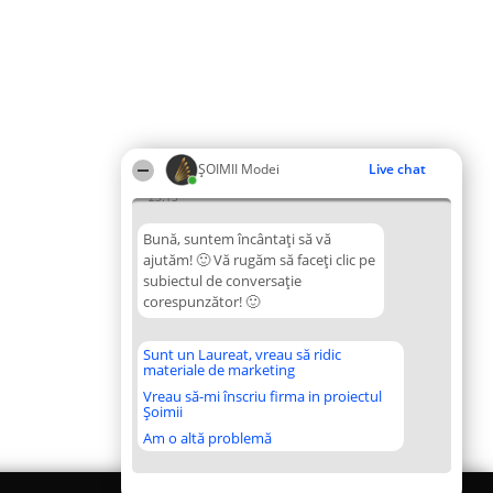
ȘOIMII Modei
Live chat
23:13
Bună, suntem încântați să vă
ajutăm! 🙂 Vă rugăm să faceți clic pe
subiectul de conversație
corespunzător! 🙂
Sunt un Laureat, vreau să ridic
materiale de marketing
Vreau să-mi înscriu firma in proiectul
Șoimii
Am o altă problemă