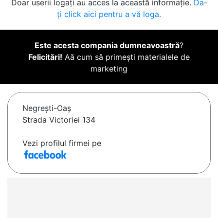
Doar userii logați au acces la această informație.
Da-
ți click aici pentru a vă loga.
Este acesta compania dumneavoastră
?
Felicitări!
Aă cum să primești materialele de
marketing
Negreşti-Oaş
Strada Victoriei 134
Vezi profilul firmei pe