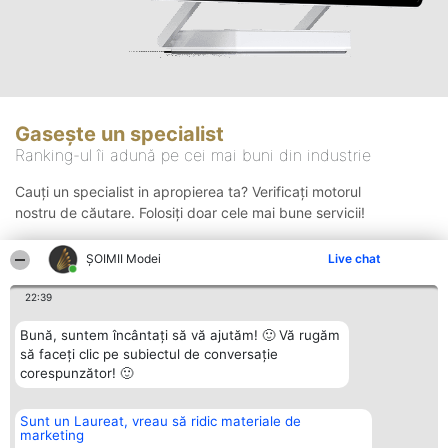
Gasește un specialist
Ranking-ul îi adună pe cei mai buni din industrie
Cauți un specialist in apropierea ta? Verificați motorul
nostru de căutare. Folosiți doar cele mai bune servicii!
ȘOIMII Modei
Live chat
Căutare
22:39
Bună, suntem încântați să vă ajutăm! 🙂 Vă rugăm
să faceți clic pe subiectul de conversație
corespunzător! 🙂
Sunt un Laureat, vreau să ridic materiale de
Organizator Ranking
Plebiscyt
Contact
marketing
BRIGHT SOLUTIONS BR SRL
Câștigătorii
Contact