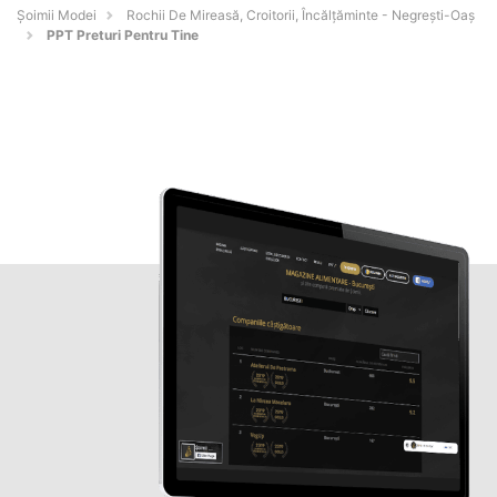
Șoimii Modei
Rochii De Mireasă, Croitorii, Încălțăminte - Negreşti-Oaş
PPT Preturi Pentru Tine