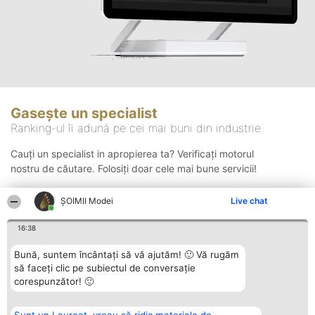
Gasește un specialist
Ranking-ul îi adună pe cei mai buni din industrie
Cauți un specialist in apropierea ta? Verificați motorul
nostru de căutare. Folosiți doar cele mai bune servicii!
ȘOIMII Modei
Live chat
Căutare
16:38
Bună, suntem încântați să vă ajutăm! 🙂 Vă rugăm
să faceți clic pe subiectul de conversație
corespunzător! 🙂