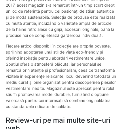
2017, acest magazin s-a remarcat într-un timp scurt drept
un loc de referință pentru cei pasionați de stiluri autentice
și de modă sustenabilă. Selecția de produse este realizată
cu multă atenție, incluzând o varietate amplă de articole,
de la haine retro alese cu grijă, accesorii originale, până la
produse noi ce completează garderoba individuală.
Fiecare articol disponibil în colecție are propria poveste,
sprijinind adoptarea unui stil de viață eco-friendly și
oferind inspirație pentru abordări vestimentare unice.
Spațiul oferă o atmosferă plăcută, iar personalul se
remarcă prin atenție și profesionalism, ceea ce transformă
vizitele în experiențe relaxante, locul devenind totodată un
mediu curat și bine organizat pentru descoperirea pieselor
vestimentare inedite. Magazinul este apreciat pentru rolul
său în promovarea modei durabile, furnizând o opțiune
valoroasă pentru cei interesați să combine originalitatea
cu standardele ridicate de calitate.
Review-uri pe mai multe site-uri
web