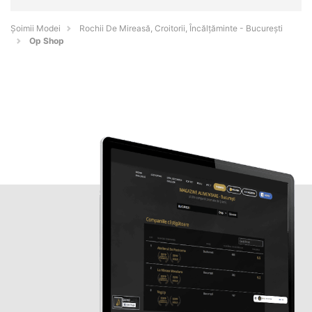
Șoimii Modei
Rochii De Mireasă, Croitorii, Încălțăminte - Bucureşti
Op Shop