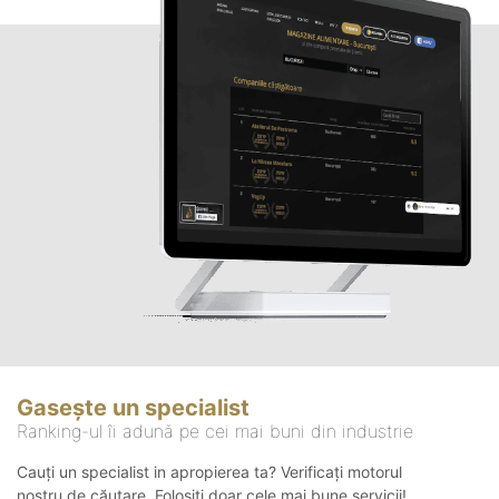
Gasește un specialist
Ranking-ul îi adună pe cei mai buni din industrie
Cauți un specialist in apropierea ta? Verificați motorul
nostru de căutare. Folosiți doar cele mai bune servicii!