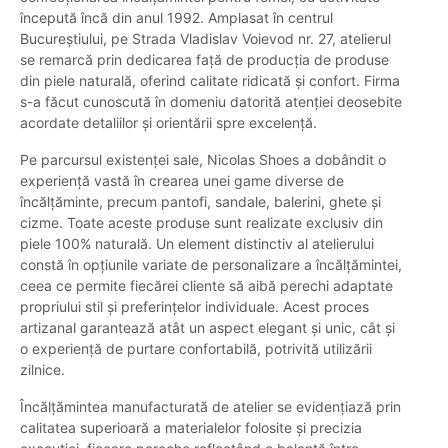
începută încă din anul 1992. Amplasat în centrul
Bucureștiului, pe Strada Vladislav Voievod nr. 27, atelierul
se remarcă prin dedicarea față de producția de produse
din piele naturală, oferind calitate ridicată și confort. Firma
s-a făcut cunoscută în domeniu datorită atenției deosebite
acordate detaliilor și orientării spre excelență.
Pe parcursul existenței sale, Nicolas Shoes a dobândit o
experiență vastă în crearea unei game diverse de
încălțăminte, precum pantofi, sandale, balerini, ghete și
cizme. Toate aceste produse sunt realizate exclusiv din
piele 100% naturală. Un element distinctiv al atelierului
constă în opțiunile variate de personalizare a încălțămintei,
ceea ce permite fiecărei cliente să aibă perechi adaptate
propriului stil și preferințelor individuale. Acest proces
artizanal garantează atât un aspect elegant și unic, cât și
o experiență de purtare confortabilă, potrivită utilizării
zilnice.
Încălțămintea manufacturată de atelier se evidențiază prin
calitatea superioară a materialelor folosite și precizia