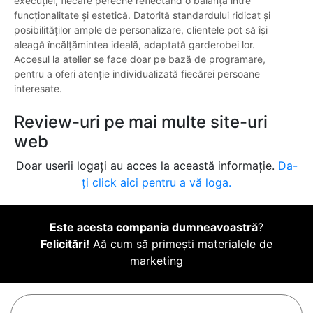
execuției, fiecare pereche reflectând o balanță între
funcționalitate și estetică. Datorită standardului ridicat și
posibilităților ample de personalizare, clientele pot să își
aleagă încălțămintea ideală, adaptată garderobei lor.
Accesul la atelier se face doar pe bază de programare,
pentru a oferi atenție individualizată fiecărei persoane
interesate.
Review-uri pe mai multe site-uri
web
Doar userii logați au acces la această informație.
Da-
ți click aici pentru a vă loga.
Este acesta compania dumneavoastră
?
Felicitări!
Aă cum să primești materialele de
marketing