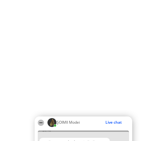
ȘOIMII Modei
Live chat
20:18