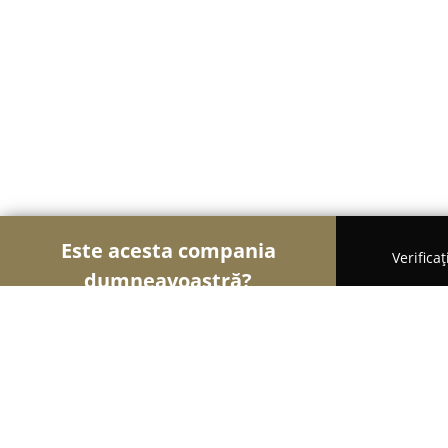
Este acesta compania
Verifica
dumneavoastră?
Șoimii Modei
Rochii De Mireasă, Croitorii, Încălț
Teosin