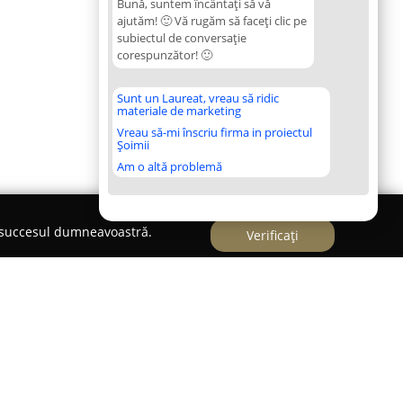
Bună, suntem încântați să vă
ajutăm! 🙂 Vă rugăm să faceți clic pe
subiectul de conversație
corespunzător! 🙂
Sunt un Laureat, vreau să ridic
materiale de marketing
Vreau să-mi înscriu firma in proiectul
Șoimii
Am o altă problemă
e succesul dumneavoastră.
Verificați