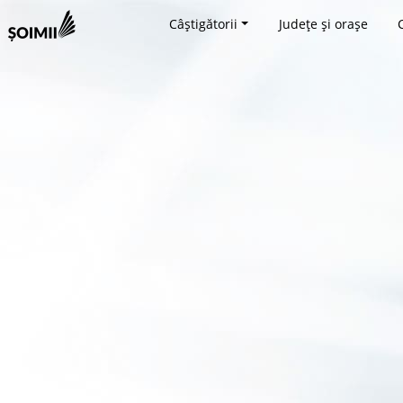
Câștigătorii
Județe și orașe