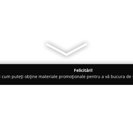
Felicitări!
ți cum puteți obține materiale promoționale pentru a vă bucura d
ăminte - Sinaia
Teosin