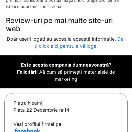
promoții, consolidând poziția magazinului drept unul dintre
liderii modei feminine în zonă.
Review-uri pe mai multe site-uri
web
Doar userii logați au acces la această informație.
Da-
ți click aici pentru a vă loga.
Este acesta compania dumneavoastră
?
Felicitări!
Aă cum să primești materialele de
marketing
Piatra Neamţ
Piața 22 Decembrie nr.14
Vezi profilul firmei pe