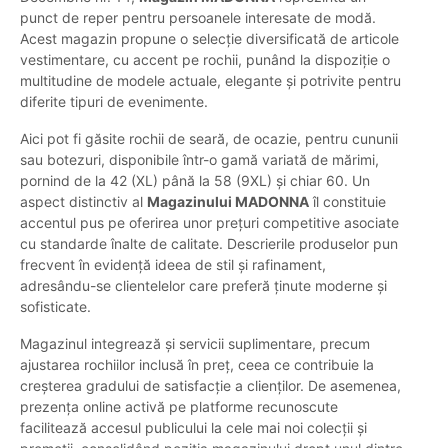
punct de reper pentru persoanele interesate de modă.
Acest magazin propune o selecție diversificată de articole
vestimentare, cu accent pe rochii, punând la dispoziție o
multitudine de modele actuale, elegante și potrivite pentru
diferite tipuri de evenimente.
Aici pot fi găsite rochii de seară, de ocazie, pentru cununii
sau botezuri, disponibile într-o gamă variată de mărimi,
pornind de la 42 (XL) până la 58 (9XL) și chiar 60. Un
aspect distinctiv al
Magazinului MADONNA
îl constituie
accentul pus pe oferirea unor prețuri competitive asociate
cu standarde înalte de calitate. Descrierile produselor pun
frecvent în evidență ideea de stil și rafinament,
adresându-se clientelelor care preferă ținute moderne și
sofisticate.
Magazinul integrează și servicii suplimentare, precum
ajustarea rochiilor inclusă în preț, ceea ce contribuie la
creșterea gradului de satisfacție a clienților. De asemenea,
prezența online activă pe platforme recunoscute
facilitează accesul publicului la cele mai noi colecții și