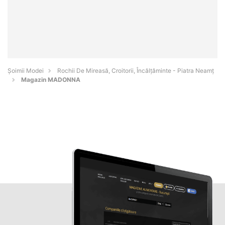
Șoimii Modei
Rochii De Mireasă, Croitorii, Încălțăminte - Piatra Neamţ
Magazin MADONNA