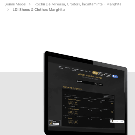
Șoimii Modei
Rochii De Mireasă, Croitorii, Încălțăminte - Marghita
LDI Shoes & Clothes Marghita