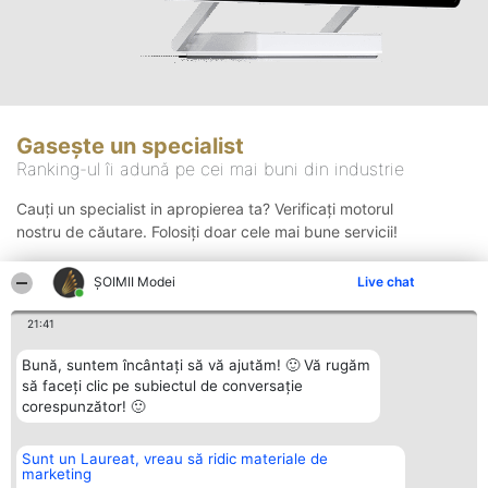
Gasește un specialist
Ranking-ul îi adună pe cei mai buni din industrie
Cauți un specialist in apropierea ta? Verificați motorul
nostru de căutare. Folosiți doar cele mai bune servicii!
ȘOIMII Modei
Live chat
Căutare
21:41
Bună, suntem încântați să vă ajutăm! 🙂 Vă rugăm
să faceți clic pe subiectul de conversație
corespunzător! 🙂
Sunt un Laureat, vreau să ridic materiale de
Organizator Ranking
Plebiscyt
Contact
marketing
BRIGHT SOLUTIONS BR SRL
Câștigătorii
Contact