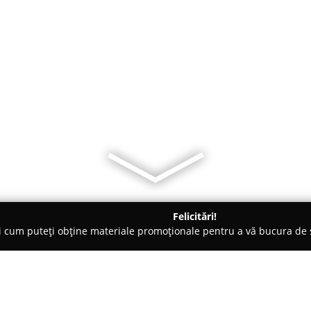
Felicitări!
ți cum puteți obține materiale promoționale pentru a vă bucura d
țăminte - Cluj-Napoca
KidsBox Outlet