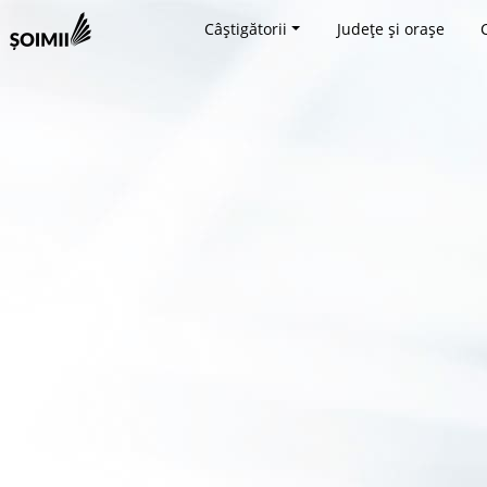
Câștigătorii
Județe și orașe