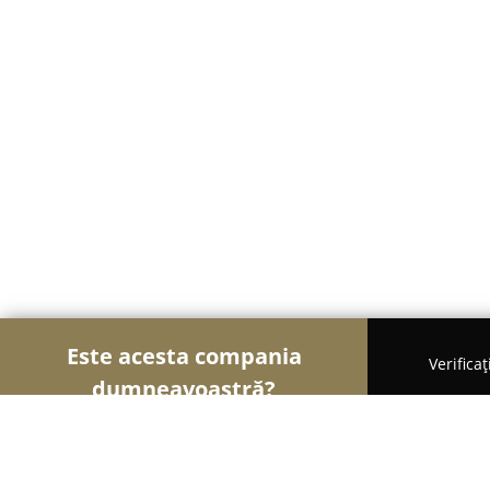
Este acesta compania
Verifica
dumneavoastră?
Șoimii Modei
Rochii De Mireasă, Croitorii, Încăl