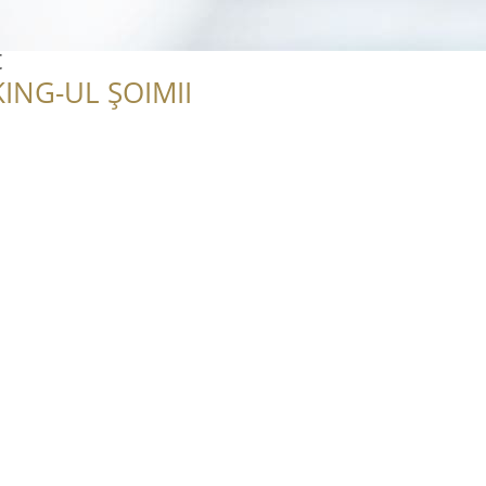
t
ING-UL ȘOIMII