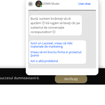
ȘOIMII Modei
Live chat
12:44
Bună, suntem încântați să vă
ajutăm! 🙂 Vă rugăm să faceți clic pe
subiectul de conversație
corespunzător! 🙂
Sunt un Laureat, vreau să ridic
materiale de marketing
Vreau să-mi înscriu firma in proiectul
Șoimii
Am o altă problemă
e succesul dumneavoastră.
Verificați