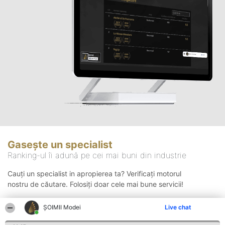
Gasește un specialist
Ranking-ul îi adună pe cei mai buni din industrie
Cauți un specialist in apropierea ta? Verificați motorul
nostru de căutare. Folosiți doar cele mai bune servicii!
ȘOIMII Modei
Live chat
Căutare