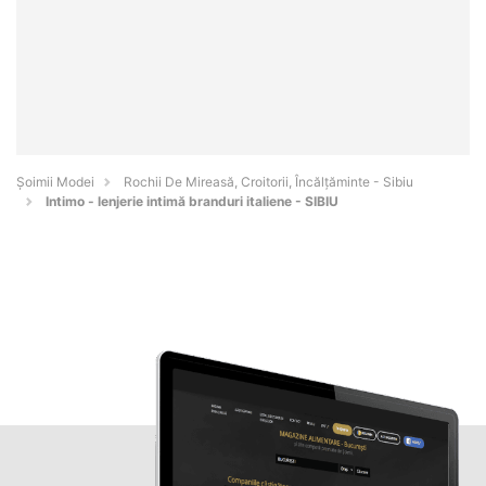
Șoimii Modei
Rochii De Mireasă, Croitorii, Încălțăminte - Sibiu
Intimo - lenjerie intimă branduri italiene - SIBIU