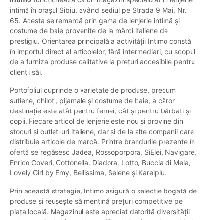
intimă în orașul Sibiu, având sediul pe Strada 9 Mai, Nr.
65. Acesta se remarcă prin gama de lenjerie intimă și
costume de baie provenite de la mărci italiene de
prestigiu. Orientarea principală a activității Intimo constă
în importul direct al articolelor, fără intermediari, cu scopul
de a furniza produse calitative la prețuri accesibile pentru
clienții săi.
Portofoliul cuprinde o varietate de produse, precum
sutiene, chiloți, pijamale și costume de baie, a căror
destinație este atât pentru femei, cât și pentru bărbați și
copii. Fiecare articol de lenjerie este nou și provine din
stocuri și outlet-uri italiene, dar și de la alte companii care
distribuie articole de marcă. Printre brandurile prezente în
ofertă se regăsesc Jadea, Rossoporpora, SiElei, Navigare,
Enrico Coveri, Cottonella, Diadora, Lotto, Buccia di Mela,
Lovely Girl by Emy, Bellissima, Selene și Karelpiu.
Prin această strategie, Intimo asigură o selecție bogată de
produse și reușește să mențină prețuri competitive pe
piața locală. Magazinul este apreciat datorită diversității