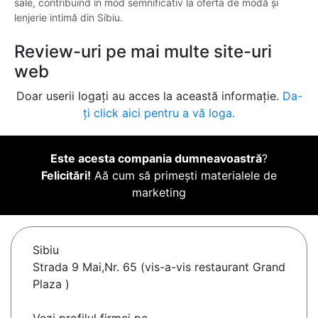
sale, contribuind în mod semnificativ la oferta de modă și
lenjerie intimă din Sibiu.
Review-uri pe mai multe site-uri
web
Doar userii logați au acces la această informație.
Da-
ți click aici pentru a vă loga.
Este acesta compania dumneavoastră
?
Felicitări!
Aă cum să primești materialele de
marketing
Sibiu
Strada 9 Mai,Nr. 65 (vis-a-vis restaurant Grand
Plaza )