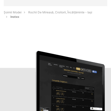
Șoimii Modei
Rochii De Mireasă, Croitorii, Încălțăminte - Iaşi
Inotex