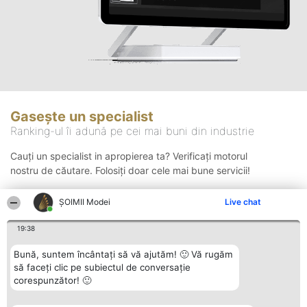
Gasește un specialist
Ranking-ul îi adună pe cei mai buni din industrie
Cauți un specialist in apropierea ta? Verificați motorul
nostru de căutare. Folosiți doar cele mai bune servicii!
ȘOIMII Modei
Live chat
Căutare
19:38
Bună, suntem încântați să vă ajutăm! 🙂 Vă rugăm
să faceți clic pe subiectul de conversație
corespunzător! 🙂