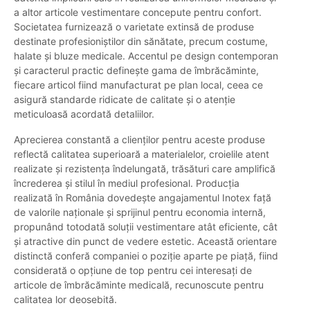
a altor articole vestimentare concepute pentru confort.
Societatea furnizează o varietate extinsă de produse
destinate profesioniștilor din sănătate, precum costume,
halate și bluze medicale. Accentul pe design contemporan
și caracterul practic definește gama de îmbrăcăminte,
fiecare articol fiind manufacturat pe plan local, ceea ce
asigură standarde ridicate de calitate și o atenție
meticuloasă acordată detaliilor.
Aprecierea constantă a clienților pentru aceste produse
reflectă calitatea superioară a materialelor, croielile atent
realizate și rezistența îndelungată, trăsături care amplifică
încrederea și stilul în mediul profesional. Producția
realizată în România dovedește angajamentul Inotex față
de valorile naționale și sprijinul pentru economia internă,
propunând totodată soluții vestimentare atât eficiente, cât
și atractive din punct de vedere estetic. Această orientare
distinctă conferă companiei o poziție aparte pe piață, fiind
considerată o opțiune de top pentru cei interesați de
articole de îmbrăcăminte medicală, recunoscute pentru
calitatea lor deosebită.