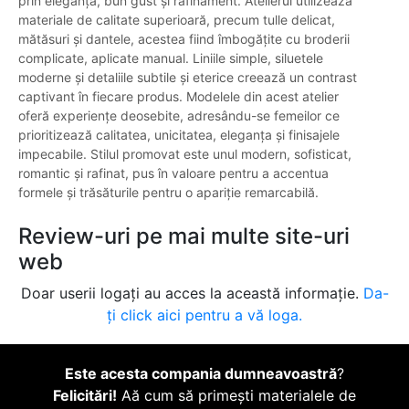
prin eleganță, bun gust și rafinament. Atelierul utilizează
materiale de calitate superioară, precum tulle delicat,
mătăsuri și dantele, acestea fiind îmbogățite cu broderii
complicate, aplicate manual. Liniile simple, siluetele
moderne și detaliile subtile și eterice creează un contrast
captivant în fiecare produs. Modelele din acest atelier
oferă experiențe deosebite, adresându-se femeilor ce
prioritizează calitatea, unicitatea, eleganța și finisajele
impecabile. Stilul promovat este unul modern, sofisticat,
romantic și rafinat, pus în valoare pentru a accentua
formele și trăsăturile pentru o apariție remarcabilă.
Review-uri pe mai multe site-uri
web
Doar userii logați au acces la această informație.
Da-
ți click aici pentru a vă loga.
Este acesta compania dumneavoastră
?
Felicitări!
Aă cum să primești materialele de