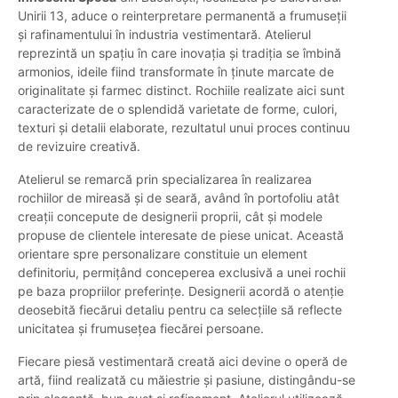
Unirii 13, aduce o reinterpretare permanentă a frumuseții
și rafinamentului în industria vestimentară. Atelierul
reprezintă un spațiu în care inovația și tradiția se îmbină
armonios, ideile fiind transformate în ținute marcate de
originalitate și farmec distinct. Rochiile realizate aici sunt
caracterizate de o splendidă varietate de forme, culori,
texturi și detalii elaborate, rezultatul unui proces continuu
de revizuire creativă.
Atelierul se remarcă prin specializarea în realizarea
rochiilor de mireasă și de seară, având în portofoliu atât
creații concepute de designerii proprii, cât și modele
propuse de clientele interesate de piese unicat. Această
orientare spre personalizare constituie un element
definitoriu, permițând conceperea exclusivă a unei rochii
pe baza propriilor preferințe. Designerii acordă o atenție
deosebită fiecărui detaliu pentru ca selecțiile să reflecte
unicitatea și frumusețea fiecărei persoane.
Fiecare piesă vestimentară creată aici devine o operă de
artă, fiind realizată cu măiestrie și pasiune, distingându-se