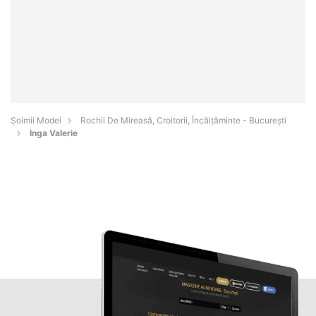
Șoimii Modei
Rochii De Mireasă, Croitorii, Încălțăminte - Bucureşti
Inga Valerie