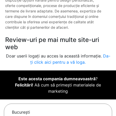
dispoziție opțiuni variate pentru design personalizat,
oferte competiționale, procese de producție eficiente și
termene de livrare adaptate. De asemenea, expertiza de
care dispune în domeniul comerțului tradițional și online
contribuie la oferirea unei experiențe de calitate atât
clienților cât și partenerilor de afaceri.
Review-uri pe mai multe site-uri
web
Doar userii logați au acces la această informație.
Da-
ți click aici pentru a vă loga.
Este acesta compania dumneavoastră
?
Felicitări!
Aă cum să primești materialele de
marketing
Bucureşti