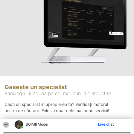
Gasește un specialist
Ranking-ul îi adună pe cei mai buni din industrie
Cauți un specialist in apropierea ta? Verificați motorul
nostru de căutare. Folosiți doar cele mai bune servicii!
ȘOIMII Modei
Live chat
Căutare