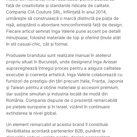
față de creativitate și standarde ridicate de calitate.
Compania CIA Couture SRL, înființată în anul 2014,
urmărește să construiască o marcă distinctă pe piața de
nișă, adoptând o abordare nonconformistă față de design.
Fiecare articol semnat Inga Valerie pune accent pe detalii
minuțioase, folosind materiale de top și oferind ținute atât
în stil casual-chic, cât și formal.
Produsele brandului sunt realizate manual în atelierul
propriu situat în București, unde designerul Inga Avissar
supraveghează întregul proces pentru a asigura calitatea
execuției și coerența artistică. Inga Valerie colaborează cu
furnizori de prestigiu din țări precum Italia, Franța, Japonia
și Taiwan pentru a obține materiale și accesorii premium,
dar susține simultan și industria locală de modă din
România. Compania dispune de o prezență remarcabilă
pe piețele europene și în Israel, vizând în continuare
extinderea la nivel global.
Un element remarcabil al acestui brand îl constituie
flexibilitatea acordată partenerilor B2B, punând la