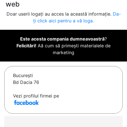
web
Doar userii logați au acces la această informație.
Da-
ți click aici pentru a vă loga.
Este acesta compania dumneavoastră
?
Felicitări!
Aă cum să primești materialele de
marketing
Bucureşti
Bd Dacia 76
Vezi profilul firmei pe