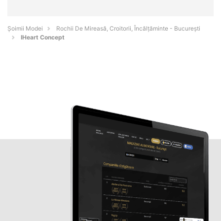
Șoimii Modei
Rochii De Mireasă, Croitorii, Încălțăminte - Bucureşti
IHeart Concept