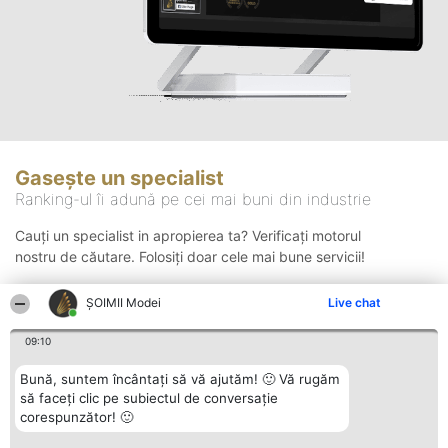
Gasește un specialist
Ranking-ul îi adună pe cei mai buni din industrie
Cauți un specialist in apropierea ta? Verificați motorul
nostru de căutare. Folosiți doar cele mai bune servicii!
ȘOIMII Modei
Live chat
Căutare
09:10
Bună, suntem încântați să vă ajutăm! 🙂 Vă rugăm
să faceți clic pe subiectul de conversație
corespunzător! 🙂