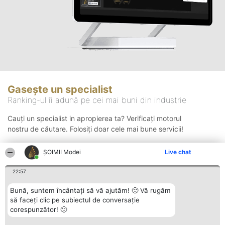
Gasește un specialist
Ranking-ul îi adună pe cei mai buni din industrie
Cauți un specialist in apropierea ta? Verificați motorul
nostru de căutare. Folosiți doar cele mai bune servicii!
ȘOIMII Modei
Live chat
Căutare
22:57
Bună, suntem încântați să vă ajutăm! 🙂 Vă rugăm
să faceți clic pe subiectul de conversație
corespunzător! 🙂