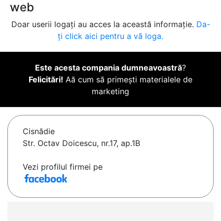
web
Doar userii logați au acces la această informație.
Da-
ți click aici pentru a vă loga.
Este acesta compania dumneavoastră
?
Felicitări!
Aă cum să primești materialele de
marketing
Cisnădie
Str. Octav Doicescu, nr.17, ap.1B
Vezi profilul firmei pe