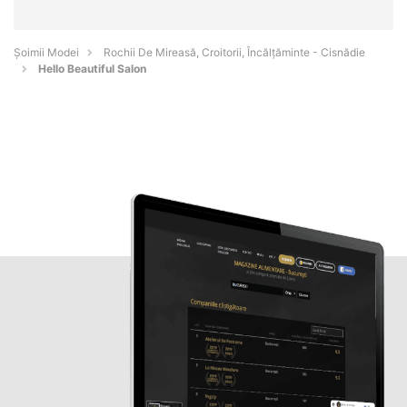
Șoimii Modei
Rochii De Mireasă, Croitorii, Încălțăminte - Cisnădie
Hello Beautiful Salon