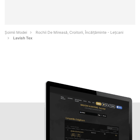
Șoimii Modei
Rochii De Mireasă, Croitorii, Încălțăminte - Leţcani
Lavish Tex