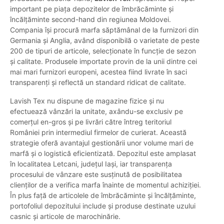
important pe piața depozitelor de îmbrăcăminte și
încălțăminte second-hand din regiunea Moldovei.
Compania își procură marfa săptămânal de la furnizori din
Germania și Anglia, având disponibilă o varietate de peste
200 de tipuri de articole, selecționate în funcție de sezon
și calitate. Produsele importate provin de la unii dintre cei
mai mari furnizori europeni, acestea fiind livrate în saci
transparenți și reflectă un standard ridicat de calitate.
Lavish Tex nu dispune de magazine fizice și nu
efectuează vânzări la unitate, axându-se exclusiv pe
comerțul en-gros și pe livrări către întreg teritoriul
României prin intermediul firmelor de curierat. Această
strategie oferă avantajul gestionării unor volume mari de
marfă și o logistică eficientizată. Depozitul este amplasat
în localitatea Letcani, județul Iași, iar transparența
procesului de vânzare este susținută de posibilitatea
clienților de a verifica marfa înainte de momentul achiziției.
În plus față de articolele de îmbrăcăminte și încălțăminte,
portofoliul depozitului include și produse destinate uzului
casnic și articole de marochinărie.