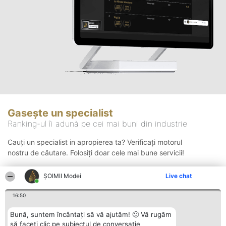
Gasește un specialist
Ranking-ul îi adună pe cei mai buni din industrie
Cauți un specialist in apropierea ta? Verificați motorul
nostru de căutare. Folosiți doar cele mai bune servicii!
ȘOIMII Modei
Live chat
Căutare
16:50
Bună, suntem încântați să vă ajutăm! 🙂 Vă rugăm
să faceți clic pe subiectul de conversație