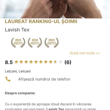
LAUREAT RANKING-UL ȘOIMII
Lavish Tex
Arată mai multe >>
8.5
(6)
Leţcani, Letcani
Afișează numărul de telefon
Despre companie:
Cu o experiență de aproape două decenii în vânzarea
produselor second-hand,
Lavish Tex
reprezintă un reper