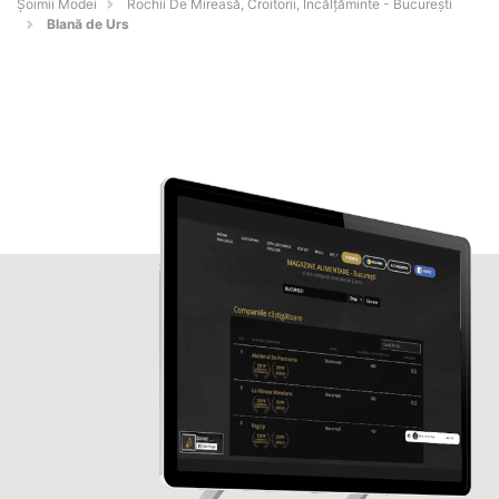
Șoimii Modei
Rochii De Mireasă, Croitorii, Încălțăminte - Bucureşti
Blană de Urs