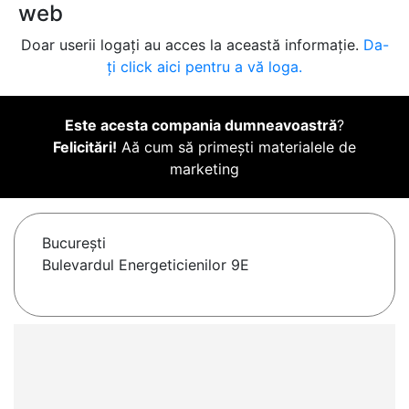
web
Doar userii logați au acces la această informație.
Da-
ți click aici pentru a vă loga.
Este acesta compania dumneavoastră
?
Felicitări!
Aă cum să primești materialele de
marketing
Bucureşti
Bulevardul Energeticienilor 9E