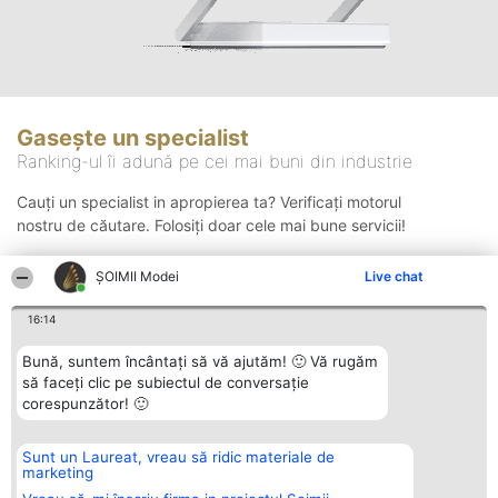
Gasește un specialist
Ranking-ul îi adună pe cei mai buni din industrie
Cauți un specialist in apropierea ta? Verificați motorul
nostru de căutare. Folosiți doar cele mai bune servicii!
ȘOIMII Modei
Live chat
Căutare
16:14
Bună, suntem încântați să vă ajutăm! 🙂 Vă rugăm
să faceți clic pe subiectul de conversație
corespunzător! 🙂
Sunt un Laureat, vreau să ridic materiale de
Organizator Ranking
Plebiscyt
Contact
marketing
BRIGHT SOLUTIONS BR SRL
Câștigătorii
Contact
Aleea Timisul De Sus 2 Bl. A30
Lista Tuturor